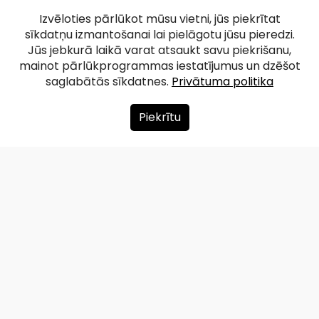
Izvēloties pārlūkot mūsu vietni, jūs piekrītat
sīkdatņu izmantošanai lai pielāgotu jūsu pieredzi.
Jūs jebkurā laikā varat atsaukt savu piekrišanu,
mainot pārlūkprogrammas iestatījumus un dzēšot
saglabātās sīkdatnes.
Privātuma politika
Piekrītu
Par mums
Ziedot
Kontakti
Lapas karte
Privātuma politika
info@redzet.lv