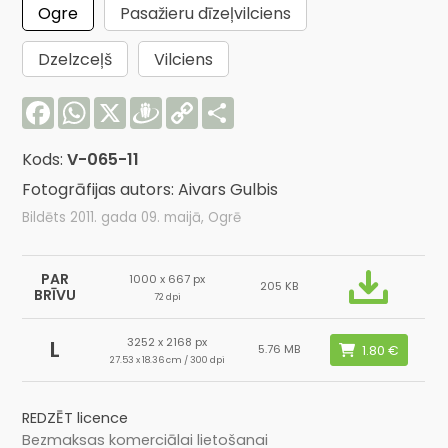
Ogre
Pasažieru dīzeļvilciens
Dzelzceļš
Vilciens
Facebook
WhatsApp
X
Draugiem
Copy
Share
Link
Kods:
V-065-11
Fotogrāfijas autors: Aivars Gulbis
Bildēts 2011. gada 09. maijā, Ogrē
PAR
1000 x 667 px
205 KB
BRĪVU
72 dpi
3252 x 2168 px
L
5.76 MB
27.53 x 18.36 cm / 300 dpi
REDZĒT licence
Bezmaksas komerciālai lietošanai