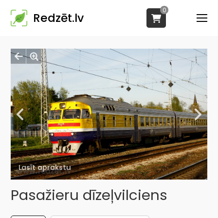
0
Redzēt.lv
Lasīt aprakstu
Pasažieru dīzeļvilciens