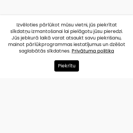
Izvēloties pārlūkot mūsu vietni, jūs piekrītat
sīkdatņu izmantošanai lai pielāgotu jūsu pieredzi.
Jūs jebkurā laikā varat atsaukt savu piekrišanu,
mainot pārlūkprogrammas iestatījumus un dzēšot
saglabātās sīkdatnes.
Privātuma politika
Piekrītu
Par mums
Ziedot
Kontakti
Lapas karte
Privātuma politika