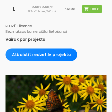
2568 x 2568 px
L
4.12 MB
21.74 x 21.74 cm / 300 dpi
REDZĒT licence
Bezmaksas komerciālai lietošanai
Vairāk par projektu
Atbalstīt redzet.lv projektu