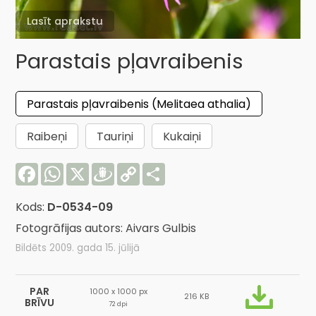
Lasīt aprakstu
Parastais pļavraibenis
Parastais pļavraibenis (Melitaea athalia)
Raibeņi
Tauriņi
Kukaiņi
Facebook
WhatsApp
X
Draugiem
Copy
Share
Link
Kods:
D-0534-09
Fotogrāfijas autors: Aivars Gulbis
Bildēts 2009. gada 15. jūlijā
PAR
1000 x 1000 px
216 KB
BRĪVU
72 dpi