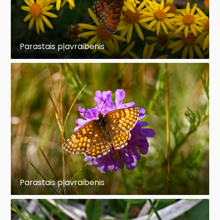
Parastais pļavraibenis
Parastais pļavraibenis