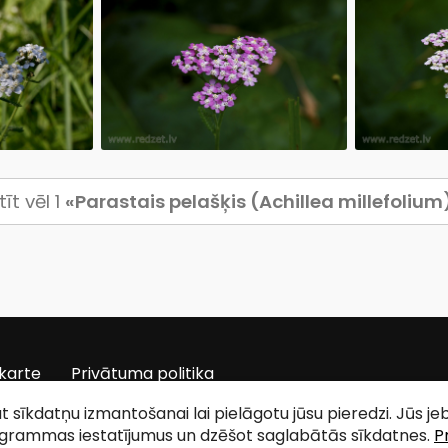
īt vēl 1
«Parastais pelašķis (Achillea millefolium
karte
Privātuma politika
tat sīkdatņu izmantošanai lai pielāgotu jūsu pieredzi. Jūs j
ogrammas iestatījumus un dzēšot saglabātās sīkdatnes.
P