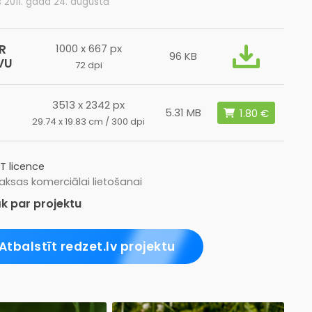
s 2011. gada 24. augustā
R
1000 x 667 px
96 KB
VU
72 dpi
3513 x 2342 px
5.31 MB
29.74 x 19.83 cm / 300 dpi
T licence
ksas komerciālai lietošanai
k par projektu
Atbalstīt redzet.lv projektu