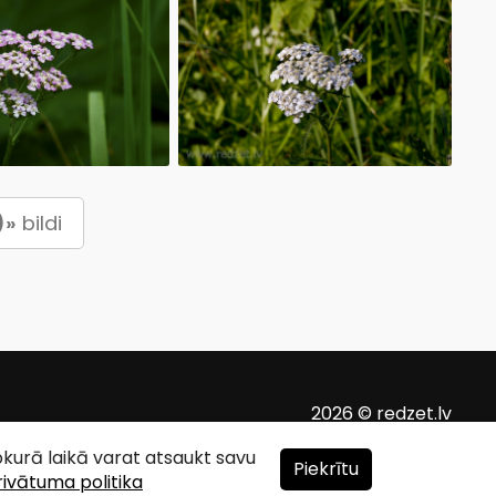
)»
bildi
2026 © redzet.lv
ebkurā laikā varat atsaukt savu
Piekrītu
rivātuma politika