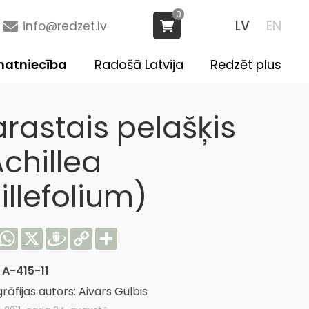
0
LV
EN
info@redzet.lv
atniecība
Radošā Latvija
Redzēt plus
arastais pelašķis
chillea
illefolium)
acebook
WhatsApp
X
Draugiem
Copy
Share
Link
:
A-415-11
rāfijas autors: Aivars Gulbis