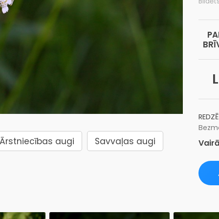
Bildēt
PA
BRĪ
L
REDZĒ
Bezma
Ārstniecības augi
Savvaļas augi
Vairā