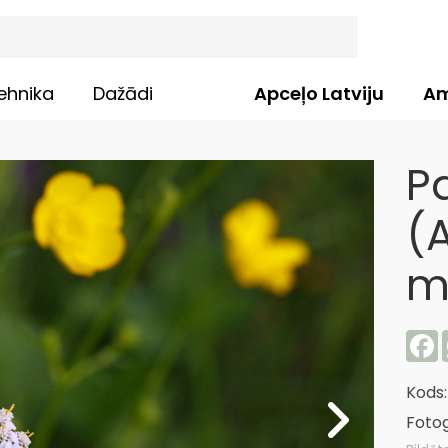
ehnika
Dažādi
Apceļo Latviju
Am
P
(A
m
F
Kods
Fotog