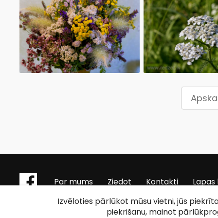
Apskat
Par mums
Ziedot
Kontakti
Lapas 
Izvēloties pārlūkot mūsu vietni, jūs piekrī
piekrišanu, mainot pārlūkpr