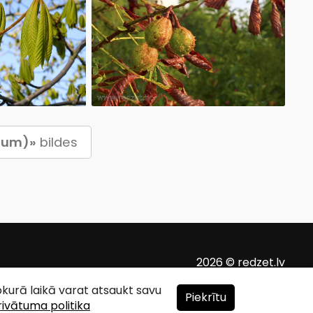
anum)»
bildes
2026 © redzet.lv
ebkurā laikā varat atsaukt savu
Piekrītu
rivātuma politika