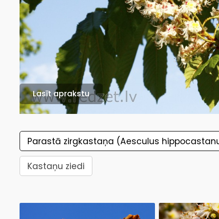
Lasīt aprakstu
Parastā zirgkastaņa (Aesculus hippocasta
Kastaņu ziedi