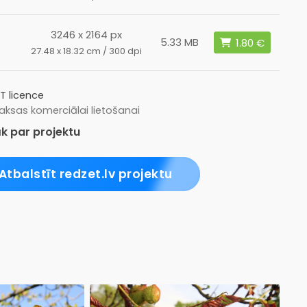
3246 x 2164 px
5.33 MB
27.48 x 18.32 cm / 300 dpi
T licence
ksas komerciālai lietošanai
k par projektu
Atbalstīt redzet.lv projektu