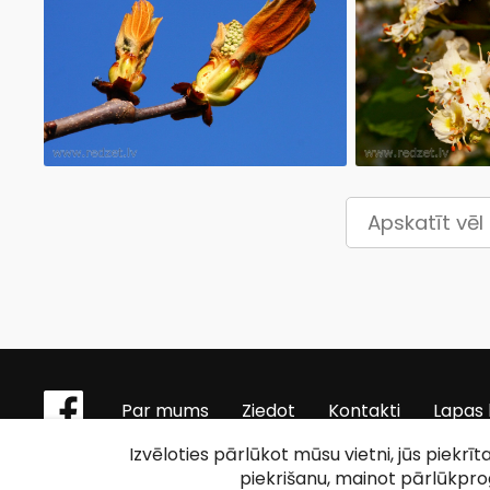
Apskatīt vēl
Par mums
Ziedot
Kontakti
Lapas 
Izvēloties pārlūkot mūsu vietni, jūs piekrī
piekrišanu, mainot pārlūkpr