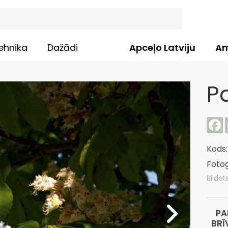
ehnika
Dažādi
Apceļo Latviju
Am
P
F
Kods
Fotog
Bildēt
PA
BRĪ