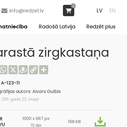
0
LV
EN
info@redzet.lv
atniecība
Radošā Latvija
Redzēt plus
arastā zirgkastaņa
acebook
WhatsApp
X
Draugiem
Copy
Share
Link
:
A-123-11
rāfijas autors: Aivars Gulbis
s 2011. gada 23. maijā
R
1000 x 667 px
168 KB
VU
72 dpi