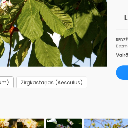
L
REDZĒ
Bezma
Vairā
num)
Zirgkastaņas (Aesculus)