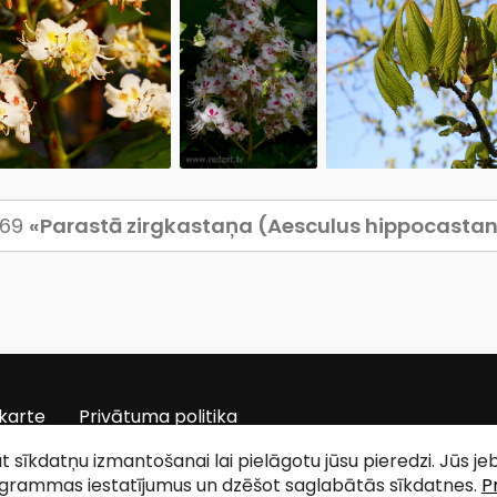
 69
«Parastā zirgkastaņa (Aesculus hippocast
karte
Privātuma politika
tat sīkdatņu izmantošanai lai pielāgotu jūsu pieredzi. Jūs j
ogrammas iestatījumus un dzēšot saglabātās sīkdatnes.
P