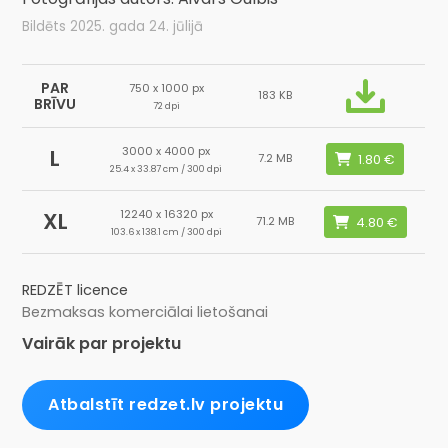
Bildēts 2025. gada 24. jūlijā
PAR
750 x 1000 px
183 KB
BRĪVU
72 dpi
3000 x 4000 px
L
7.2 MB
25.4 x 33.87 cm / 300 dpi
12240 x 16320 px
XL
71.2 MB
103.6 x 138.1 cm / 300 dpi
REDZĒT licence
Bezmaksas komerciālai lietošanai
Vairāk par projektu
Atbalstīt redzet.lv projektu