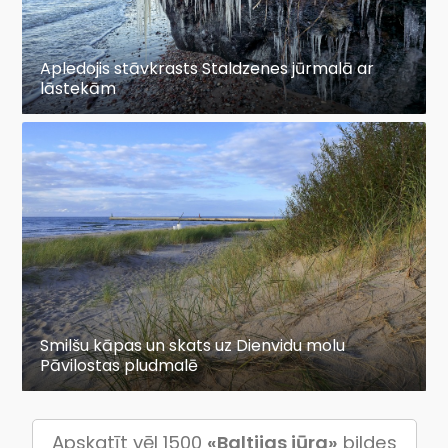
Apledojis stāvkrasts Staldzenes jūrmalā ar
lāstekām
Smilšu kāpas un skats uz Dienvidu molu
Pāvilostas pludmalē
Apskatīt vēl 1500
«Baltijas jūra»
bildes