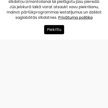
sīkdatņu izmantošanai lai pielāgotu jūsu pieredzi.
Jūs jebkurā laikā varat atsaukt savu piekrišanu,
mainot pārlūkprogrammas iestatījumus un dzēšot
saglabātās sīkdatnes.
Privātuma politika
Piekrītu
Par mums
Ziedot
Kontakti
Lapas karte
Privātuma politika
info@redzet.lv
2026 © redzet.lv