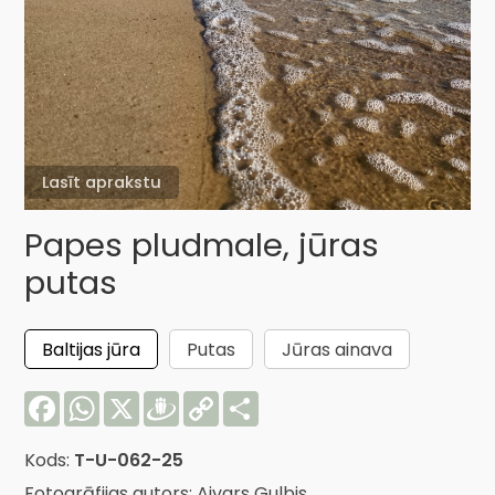
Lasīt aprakstu
Papes pludmale, jūras
putas
Baltijas jūra
Putas
Jūras ainava
Facebook
WhatsApp
X
Draugiem
Copy
Share
Link
Kods:
T-U-062-25
Fotogrāfijas autors: Aivars Gulbis