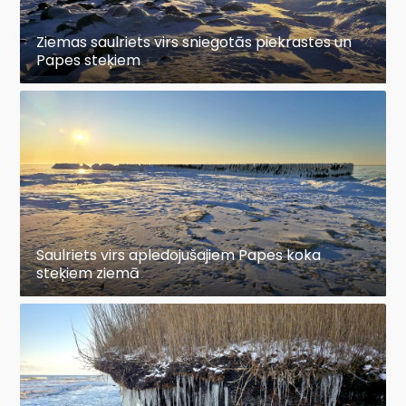
Ziemas saulriets virs sniegotās piekrastes un
Papes steķiem
Saulriets virs apledojušajiem Papes koka
steķiem ziemā