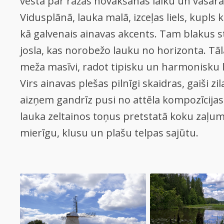
vēsta par ražas novākšanas laiku un vasar
Vidusplānā, lauka malā, izceļas liels, kupls
kā galvenais ainavas akcents. Tam blakus 
josla, kas norobežo lauku no horizonta. Tāl
meža masīvi, radot tipisku un harmonisku l
Virs ainavas plešas pilnīgi skaidras, gaiši 
aizņem gandrīz pusi no attēla kompozīcijas
lauka zeltainos toņus pretstatā koku zaļ
mierīgu, klusu un plašu telpas sajūtu.