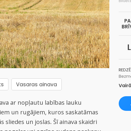
Bildēt
PA
BRĪ
L
REDZĒ
Bezma
ks
Vasaras ainava
Vairā
ava ar nopļautu labības lauku
lmiem un rugājiem, kuros saskatāmas
 sliedes un joslas. Šī ainava skaidri