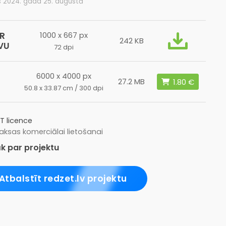
s 2024. gada 25. augustā
R
1000 x 667 px
242 KB
VU
72 dpi
6000 x 4000 px
27.2 MB
50.8 x 33.87 cm / 300 dpi
T licence
ksas komerciālai lietošanai
k par projektu
Atbalstīt redzet.lv projektu