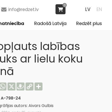
0
LV
EN
info@redzet.lv
atniecība
Radošā Latvija
Redzēt plus
opļauts labības
uks ar lielu koku
onā
acebook
WhatsApp
X
Draugiem
Copy
Share
Link
:
A-798-24
rāfijas autors: Aivars Gulbis