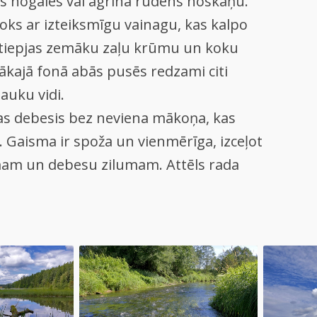
as nogales vai agrīna rudens noskaņu.
 koks ar izteiksmīgu vainagu, kas kalpo
stiepjas zemāku zaļu krūmu un koku
ākajā fonā abās pusēs redzami citi
auku vidi.
zilas debesis bez neviena mākoņa, kas
. Gaisma ir spoža un vienmērīga, izceļot
umam un debesu zilumam. Attēls rada