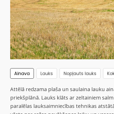
Ainava
Lauks
Nopļauts lauks
Ko
Attēlā redzama plaša un saulaina lauku ain
priekšplānā. Lauks klāts ar zeltainiem sa
paralēlas lauksaimniecības tehnikas atstātās