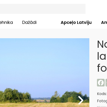
ehnika
Dažādi
Apceļo Latviju
Am
N
la
f
F
Kods
Fotog