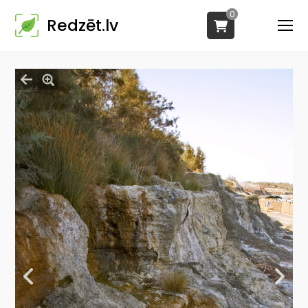
0
Redzēt.lv