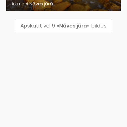
Akmeņi Nāves jūrā
Apskatīt vēl 9
«Nāves jūra»
bildes