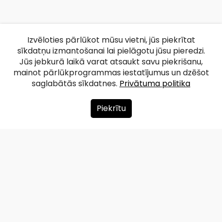
Izvēloties pārlūkot mūsu vietni, jūs piekrītat
sīkdatņu izmantošanai lai pielāgotu jūsu pieredzi.
Jūs jebkurā laikā varat atsaukt savu piekrišanu,
mainot pārlūkprogrammas iestatījumus un dzēšot
saglabātās sīkdatnes.
Privātuma politika
Piekrītu
Par mums
Ziedot
Kontakti
Lapas karte
Privātuma politika