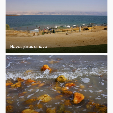
Nāves jūras ainava