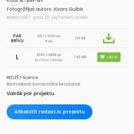
Kods:
IL-201-07
Fotogrāfijas autors: Aivars Gulbis
Bildēts 2007. gada 20. septembrī, Izraēlā
PAR
667 x 1000 px
216 KB
BRĪVU
72 dpi
2592 x 3888 px
L
7.42 MB
22 x 33 cm / 300 dpi
REDZĒT licence
Bezmaksas komerciālai lietošanai
Vairāk par projektu
Atbalstīt redzet.lv projektu