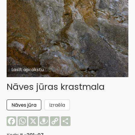
Lasīt aprakstu
Nāves jūras krastmala
Nāves jūra
Izraēla
Facebook
WhatsApp
X
Draugiem
Copy
Share
Link