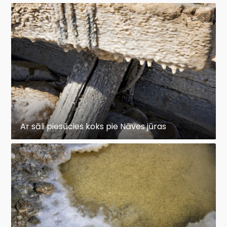
Ar sāli piesūcies koks pie Nāves jūras