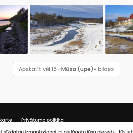
Apskatīt vēl 15
«Mūsa (upe)»
bildes
karte
Privātuma politika
tat sīkdatņu izmantošanai lai pielāgotu jūsu pieredzi. Jūs j