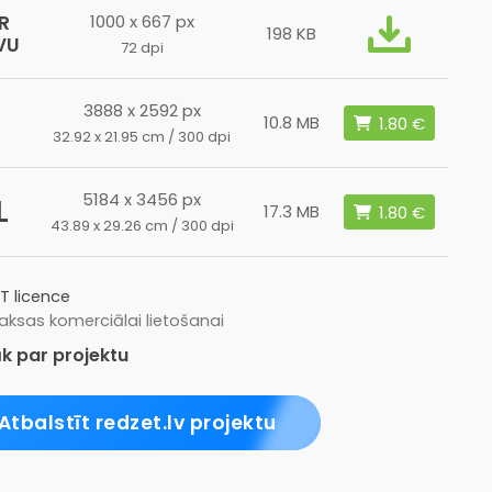
R
1000 x 667 px
198 KB
VU
72 dpi
3888 x 2592 px
10.8 MB
32.92 x 21.95 cm / 300 dpi
5184 x 3456 px
L
17.3 MB
43.89 x 29.26 cm / 300 dpi
T licence
ksas komerciālai lietošanai
k par projektu
Atbalstīt redzet.lv projektu