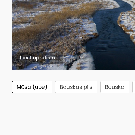
Lasīt aprakstu
Mūsa (upe)
Bauskas pils
Bauska