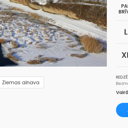
PA
BRĪ
L
X
REDZĒ
Ziemas ainava
Bezma
Vairā