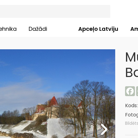
ehnika
Dažādi
Apceļo Latviju
Am
M
B
F
Kods
Fotog
Bildēt