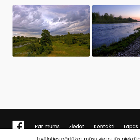
Par mums
Ziedot
Kontakti
Lapas 
Izvēloties pārlūkot mūsu vietni, jūs piekrī