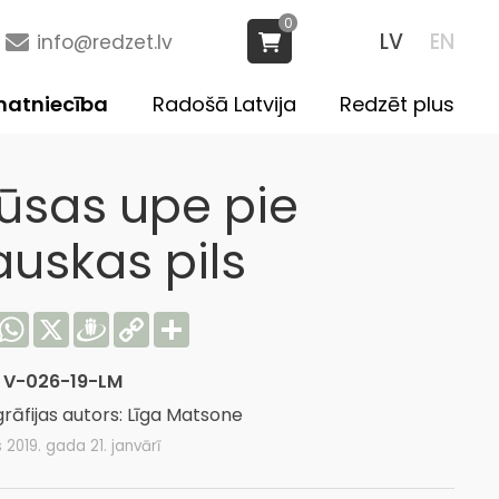
0
LV
EN
info@redzet.lv
atniecība
Radošā Latvija
Redzēt plus
ūsas upe pie
auskas pils
acebook
WhatsApp
X
Draugiem
Copy
Share
Link
:
V-026-19-LM
rāfijas autors: Līga Matsone
s 2019. gada 21. janvārī