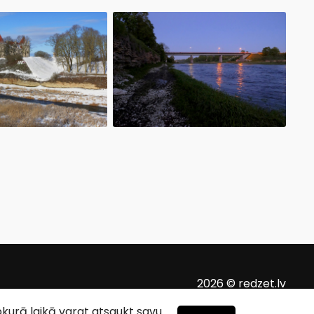
2026 © redzet.lv
ebkurā laikā varat atsaukt savu