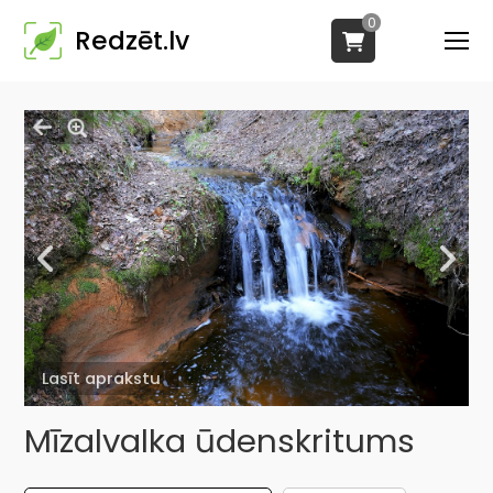
0
Redzēt.lv
Lasīt aprakstu
Mīzalvalka ūdenskritums