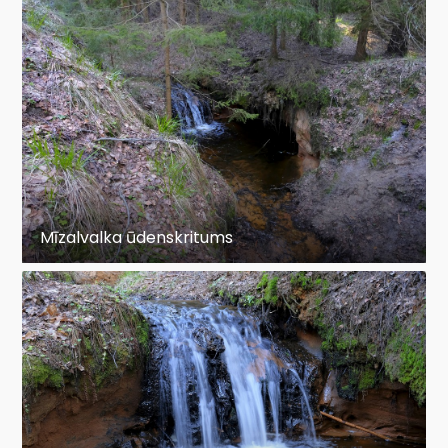
Mīzalvalka ūdenskritums