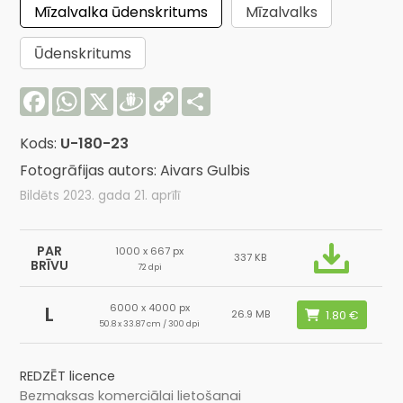
Mīzalvalka ūdenskritums
Mīzalvalks
Ūdenskritums
Facebook
WhatsApp
X
Draugiem
Copy
Share
Link
Kods:
U-180-23
Fotogrāfijas autors: Aivars Gulbis
Bildēts 2023. gada 21. aprīlī
PAR
1000 x 667 px
337 KB
BRĪVU
72 dpi
6000 x 4000 px
L
26.9 MB
50.8 x 33.87 cm / 300 dpi
REDZĒT licence
Bezmaksas komerciālai lietošanai