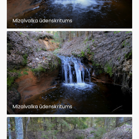
Mīzalvalka ūdenskritums
Mīzalvalka ūdenskritums