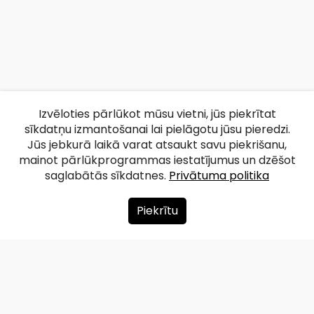
Izvēloties pārlūkot mūsu vietni, jūs piekrītat
sīkdatņu izmantošanai lai pielāgotu jūsu pieredzi.
Jūs jebkurā laikā varat atsaukt savu piekrišanu,
mainot pārlūkprogrammas iestatījumus un dzēšot
saglabātās sīkdatnes.
Privātuma politika
Piekrītu
Par mums
Ziedot
Kontakti
Lapas karte