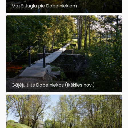
Mazā Jugla pie Dobelniekiem
Gājēju tilts Dobelniekos (Ikšķiles nov.)