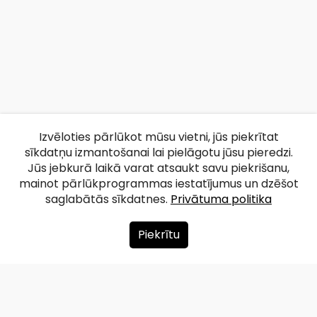
Izvēloties pārlūkot mūsu vietni, jūs piekrītat
sīkdatņu izmantošanai lai pielāgotu jūsu pieredzi.
Jūs jebkurā laikā varat atsaukt savu piekrišanu,
mainot pārlūkprogrammas iestatījumus un dzēšot
saglabātās sīkdatnes.
Privātuma politika
Piekrītu
Par mums
Ziedot
Kontakti