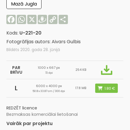
Mazā Jugla
Facebook
WhatsApp
X
Draugiem
Copy
Share
Link
Kods:
U-221-20
Fotogrāfijas autors: Aivars Gulbis
Bildēts 2020. gada 28. jūnijā
PAR
1000 x 667 px
254 KB
BRĪVU
72 dpi
6000 x 4000 px
L
17.8 MB
50.8 x 33.87 cm / 300 dpi
REDZĒT licence
Bezmaksas komerciālai lietošanai
Vairāk par projektu