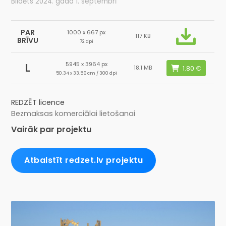
Bildēts 2024. gada 1. septembrī
PAR
1000 x 667 px
117 KB
BRĪVU
72 dpi
5945 x 3964 px
L
18.1 MB
50.34 x 33.56 cm / 300 dpi
REDZĒT licence
Bezmaksas komerciālai lietošanai
Vairāk par projektu
Atbalstīt redzet.lv projektu