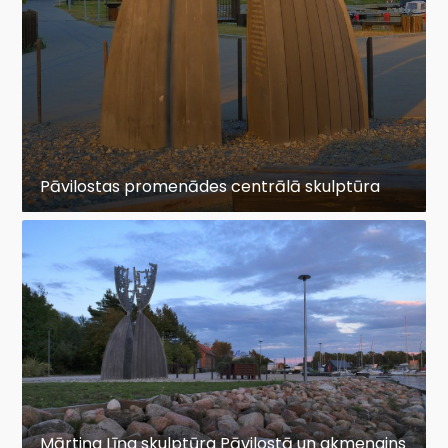
Pāvilostas promenādes centrālā skulptūra
Mārtiņa Līņa skulptūra Pāvilostā un akmeņains