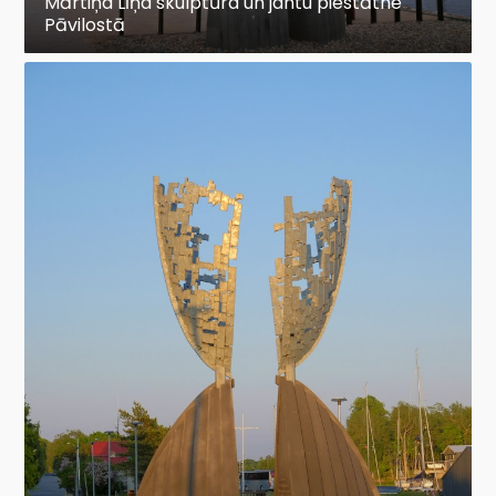
Mārtiņa Līņa skulptūra un jahtu piestātne
Pāvilostā