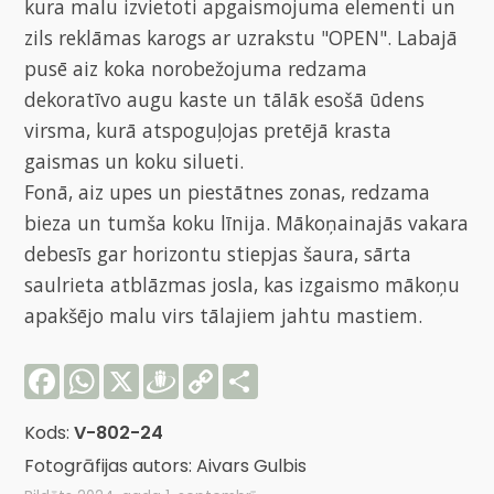
kura malu izvietoti apgaismojuma elementi un
zils reklāmas karogs ar uzrakstu "OPEN". Labajā
pusē aiz koka norobežojuma redzama
dekoratīvo augu kaste un tālāk esošā ūdens
virsma, kurā atspoguļojas pretējā krasta
gaismas un koku silueti.
Fonā, aiz upes un piestātnes zonas, redzama
bieza un tumša koku līnija. Mākoņainajās vakara
debesīs gar horizontu stiepjas šaura, sārta
saulrieta atblāzmas josla, kas izgaismo mākoņu
apakšējo malu virs tālajiem jahtu mastiem.
Facebook
WhatsApp
X
Draugiem
Copy
Share
Link
Kods:
V-802-24
Fotogrāfijas autors: Aivars Gulbis