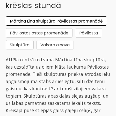
krēslas stundā
Mārtiņa Līņa skulptūra Pāvilostas promenādē
Pāvilostas ostas promenāde
Pāvilosta
Skulptūra
Vakara ainava
Attēla centrā redzama Mārtiņa Līņa skulptūra,
kas uzstādīta uz oļiem klāta laukuma Pāvilostas
promenādē. Tieši skulptūras priekšā atrodas ielu
apgaismojuma stabs ar ieslēgtu, silti dzeltenu
gaismu, kas kontrastē ar tumši zilajiem vakara
toņiem. Skulptūras abas daļas slejas augšup, un
uz labās pamatnes saskatāms iekalts teksts.
Kreisajā pusē stiepjas gaišs gājēju celiņš, gar