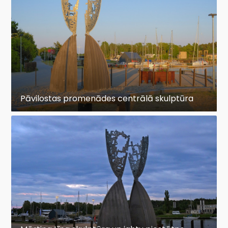
Pāvilostas promenādes centrālā skulptūra