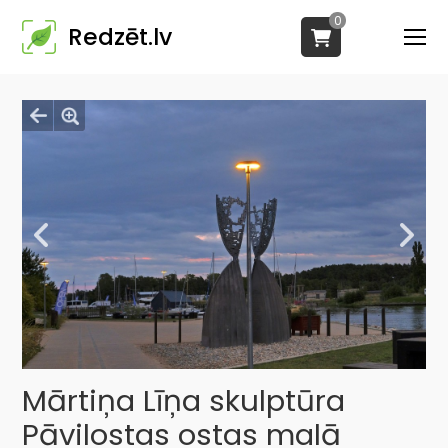
0
Redzēt.lv
Mārtiņa Līņa skulptūra
Pāvilostas ostas malā