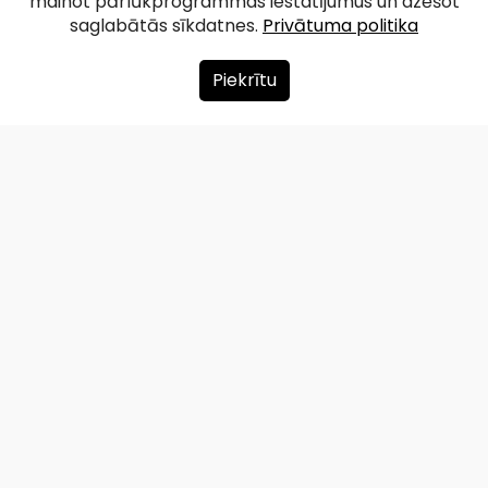
mainot pārlūkprogrammas iestatījumus un dzēšot
saglabātās sīkdatnes.
Privātuma politika
Piekrītu
Par mums
Ziedot
Kontakti
Lapas karte
Privātuma politika
info@redzet.lv
2026 © redzet.lv