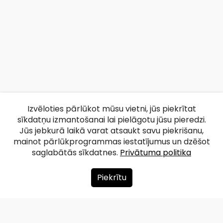
Izvēloties pārlūkot mūsu vietni, jūs piekrītat
sīkdatņu izmantošanai lai pielāgotu jūsu pieredzi.
Jūs jebkurā laikā varat atsaukt savu piekrišanu,
mainot pārlūkprogrammas iestatījumus un dzēšot
saglabātās sīkdatnes.
Privātuma politika
Piekrītu
Par mums
Ziedot