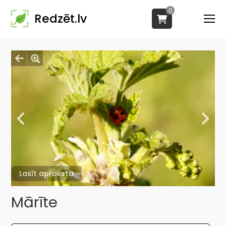
0
Redzēt.lv
Lasīt aprakstu
Mārīte