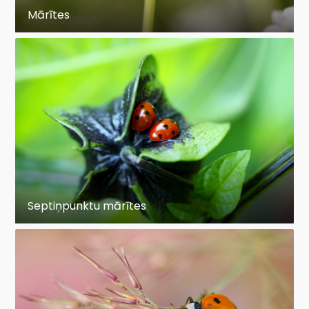
Mārītes
Septiņpunktu mārītes