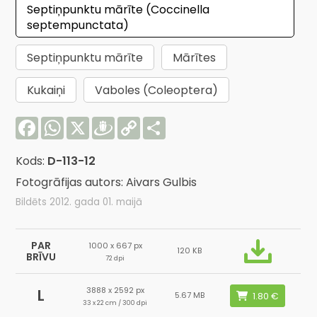
Septiņpunktu mārīte (Coccinella
septempunctata)
Septiņpunktu mārīte
Mārītes
Kukaiņi
Vaboles (Coleoptera)
Facebook
WhatsApp
X
Draugiem
Copy
Share
Link
Kods:
D-113-12
Fotogrāfijas autors: Aivars Gulbis
Bildēts 2012. gada 01. maijā
PAR
1000 x 667 px
120 KB
BRĪVU
72 dpi
3888 x 2592 px
L
5.67 MB
33 x 22 cm / 300 dpi