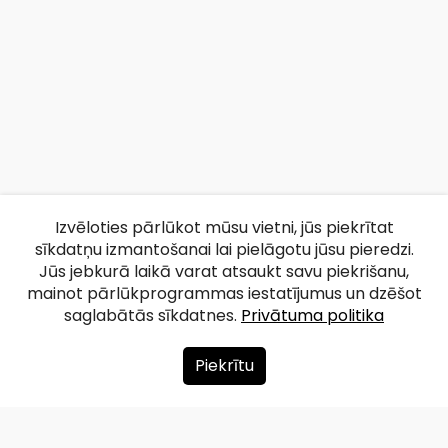
Izvēloties pārlūkot mūsu vietni, jūs piekrītat
sīkdatņu izmantošanai lai pielāgotu jūsu pieredzi.
Jūs jebkurā laikā varat atsaukt savu piekrišanu,
mainot pārlūkprogrammas iestatījumus un dzēšot
saglabātās sīkdatnes.
Privātuma politika
Piekrītu
Par mums
Ziedot