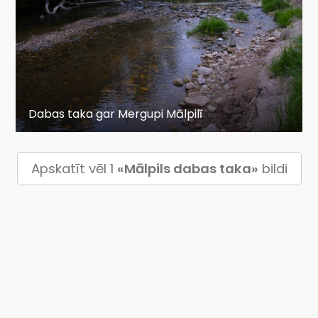
Dabas taka gar Mergupi Mālpilī
Apskatīt vēl 1
«Mālpils dabas taka»
bildi