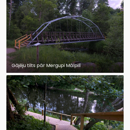
Gājēju tilts pār Mergupi Mālpilī