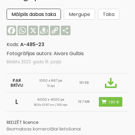
Mālpils dabas taka
Mergupe
Taka
Facebook
WhatsApp
X
Draugiem
Copy
Share
Link
Kods:
A-485-23
Fotogrāfijas autors: Aivars Gulbis
Bildēts 2023. gada 16. jūnijā
PAR
1000 x 667 px
181 KB
BRĪVU
72 dpi
6000 x 4000 px
L
19.7 MB
50.8 x 33.87 cm / 300 dpi
REDZĒT licence
Bezmaksas komerciālai lietošanai