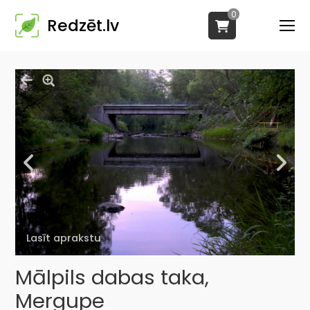
0
Redzēt.lv
Lasīt aprakstu
Mālpils dabas taka,
Mergupe