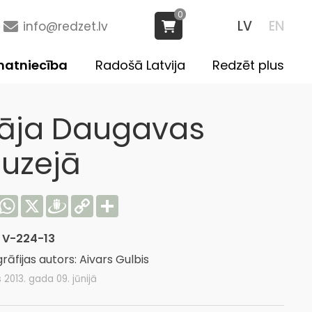
0
LV
EN
info@redzet.lv
atniecība
Radošā Latvija
Redzēt plus
āja Daugavas
uzejā
acebook
WhatsApp
X
Draugiem
Copy
Share
Link
:
V-224-13
rāfijas autors: Aivars Gulbis
s 2013. gada 09. jūnijā