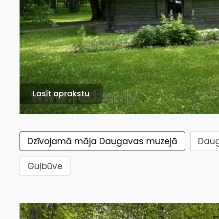
Lasīt aprakstu
Dzīvojamā māja Daugavas muzejā
Daug
Guļbūve