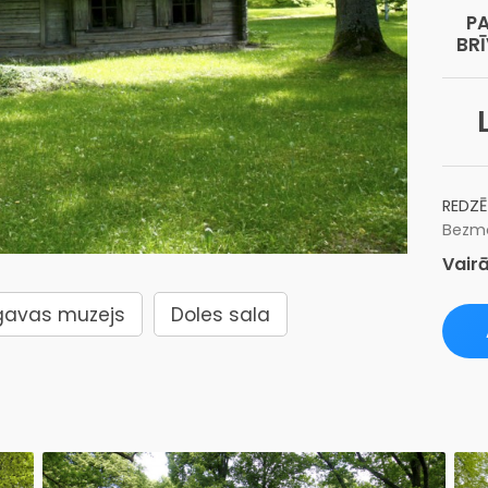
P
BR
REDZĒ
Bezma
Vairā
avas muzejs
Doles sala