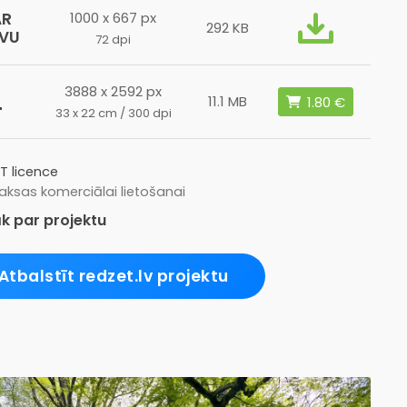
AR
1000 x 667 px
292 KB
ĪVU
72 dpi
3888 x 2592 px
L
11.1 MB
33 x 22 cm / 300 dpi
T licence
ksas komerciālai lietošanai
k par projektu
Atbalstīt redzet.lv projektu