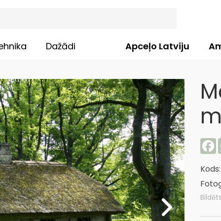
ehnika
Dažādi
Apceļo Latviju
Am
M
m
F
Kods
Fotog
Bildēt