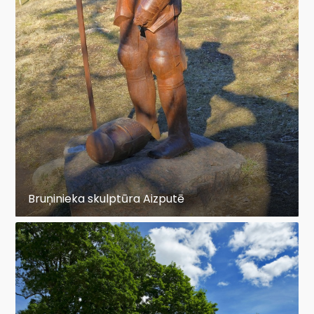
Bruņinieka skulptūra Aizputē