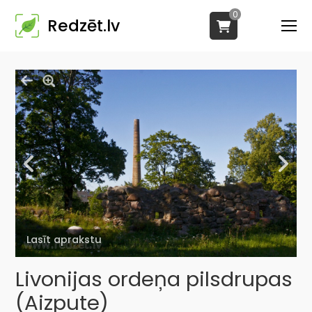
0
Redzēt.lv
Lasīt aprakstu
Livonijas ordeņa pilsdrupas
(Aizpute)