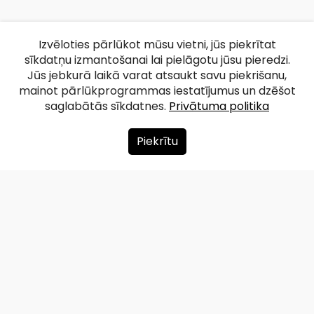
Izvēloties pārlūkot mūsu vietni, jūs piekrītat
sīkdatņu izmantošanai lai pielāgotu jūsu pieredzi.
Jūs jebkurā laikā varat atsaukt savu piekrišanu,
mainot pārlūkprogrammas iestatījumus un dzēšot
saglabātās sīkdatnes.
Privātuma politika
Piekrītu
Par mums
Ziedot
Kontakti
Lapas karte
Privātuma politika
info@redzet.lv