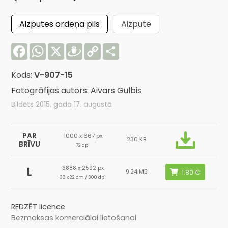
Aizputes ordeņa pils
Aizpute
Facebook
WhatsApp
X
Draugiem
Copy
Share
Link
Kods:
V-907-15
Fotogrāfijas autors: Aivars Gulbis
Bildēts 2015. gada 17. augustā
PAR
1000 x 667 px
230 KB
BRĪVU
72 dpi
3888 x 2592 px
L
9.24 MB
33 x 22 cm / 300 dpi
REDZĒT licence
Bezmaksas komerciālai lietošanai