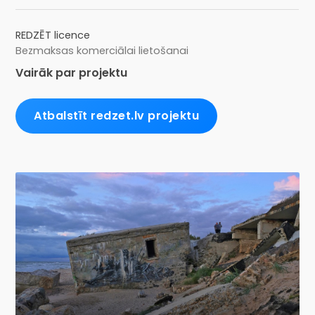
REDZĒT licence
Bezmaksas komerciālai lietošanai
Vairāk par projektu
Atbalstīt redzet.lv projektu