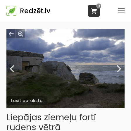
0
Redzēt.lv
Lasīt aprakstu
Liepājas ziemeļu forti
rudens vētrā