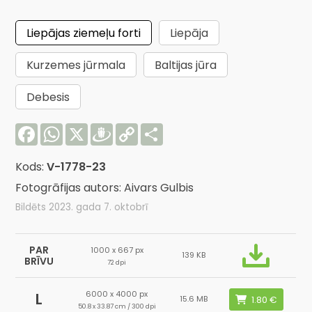
Liepājas ziemeļu forti
Liepāja
Kurzemes jūrmala
Baltijas jūra
Debesis
Facebook
WhatsApp
X
Draugiem
Copy
Share
Link
Kods:
V-1778-23
Fotogrāfijas autors: Aivars Gulbis
Bildēts 2023. gada 7. oktobrī
PAR
1000 x 667 px
139 KB
BRĪVU
72 dpi
6000 x 4000 px
L
15.6 MB
50.8 x 33.87 cm / 300 dpi