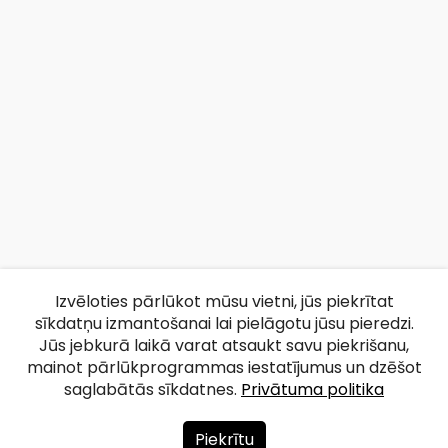
Izvēloties pārlūkot mūsu vietni, jūs piekrītat
sīkdatņu izmantošanai lai pielāgotu jūsu pieredzi.
Jūs jebkurā laikā varat atsaukt savu piekrišanu,
mainot pārlūkprogrammas iestatījumus un dzēšot
saglabātās sīkdatnes.
Privātuma politika
Piekrītu