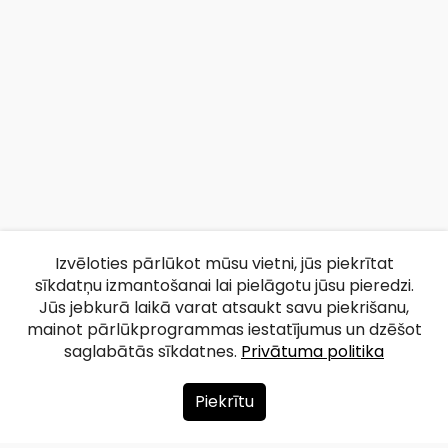
Izvēloties pārlūkot mūsu vietni, jūs piekrītat
sīkdatņu izmantošanai lai pielāgotu jūsu pieredzi.
Jūs jebkurā laikā varat atsaukt savu piekrišanu,
mainot pārlūkprogrammas iestatījumus un dzēšot
saglabātās sīkdatnes.
Privātuma politika
Piekrītu
Par mums