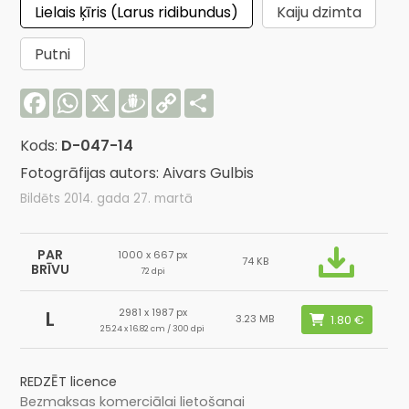
Lielais ķīris (Larus ridibundus)
Kaiju dzimta
Putni
Facebook
WhatsApp
X
Draugiem
Copy
Share
Link
Kods:
D-047-14
Fotogrāfijas autors: Aivars Gulbis
Bildēts 2014. gada 27. martā
PAR
1000 x 667 px
74 KB
BRĪVU
72 dpi
2981 x 1987 px
L
3.23 MB
25.24 x 16.82 cm / 300 dpi
REDZĒT licence
Bezmaksas komerciālai lietošanai