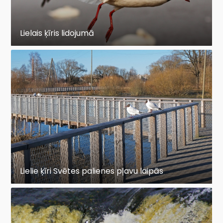
Lielais ķīris lidojumā
Lielie ķīri Svētes palienes pļavu laipās