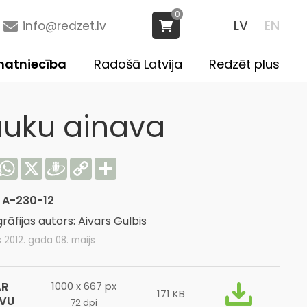
0
LV
EN
info@redzet.lv
atniecība
Radošā Latvija
Redzēt plus
auku ainava
acebook
WhatsApp
X
Draugiem
Copy
Share
Link
:
A-230-12
rāfijas autors: Aivars Gulbis
s 2012. gada 08. maijs
AR
1000 x 667 px
171 KB
ĪVU
72 dpi