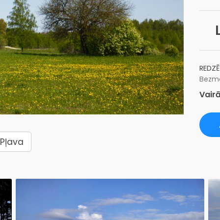
REDZĒ
Bezma
Vairā
Pļava