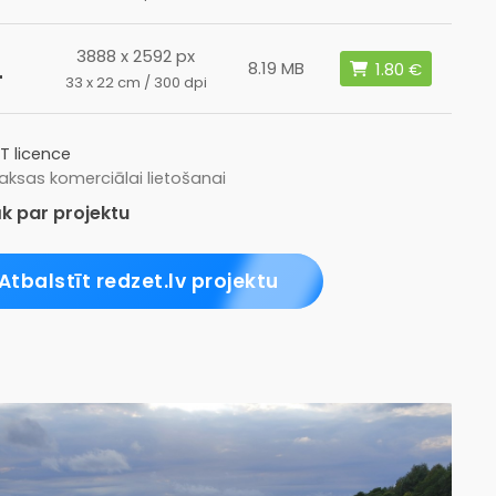
3888 x 2592 px
L
8.19 MB
33 x 22 cm / 300 dpi
T licence
ksas komerciālai lietošanai
k par projektu
Atbalstīt redzet.lv projektu