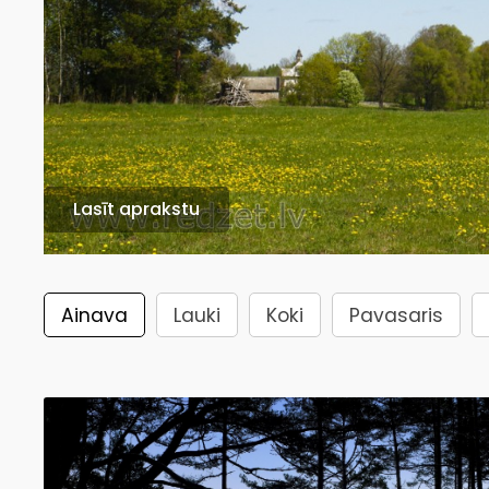
Lasīt aprakstu
Ainava
Lauki
Koki
Pavasaris