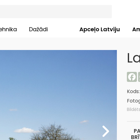
ehnika
Dažādi
Apceļo Latviju
Am
L
F
Kods
Fotog
Bildēt
P
BR