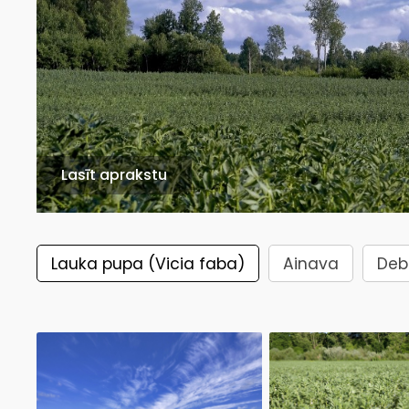
Lasīt aprakstu
Lauka pupa (Vicia faba)
Ainava
Deb