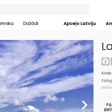
ehnika
Dažādi
Apceļo Latviju
Am
L
F
Kods
Fotog
Bildēt
PA
BRĪ