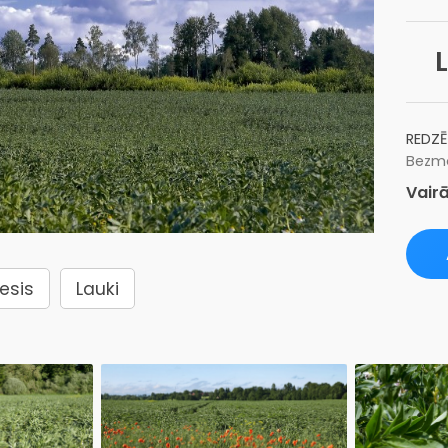
L
REDZĒ
Bezma
Vairā
esis
Lauki