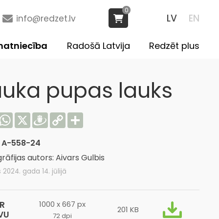
0
LV
EN
info@redzet.lv
atniecība
Radošā Latvija
Redzēt plus
auka pupas lauks
acebook
WhatsApp
X
Draugiem
Copy
Share
Link
:
A-558-24
rāfijas autors: Aivars Gulbis
s 2024. gada 14. jūlijā
R
1000 x 667 px
201 KB
VU
72 dpi