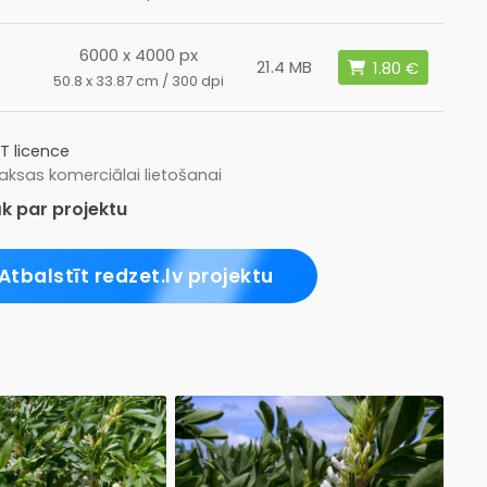
6000 x 4000 px
21.4 MB
50.8 x 33.87 cm / 300 dpi
T licence
ksas komerciālai lietošanai
k par projektu
Atbalstīt redzet.lv projektu