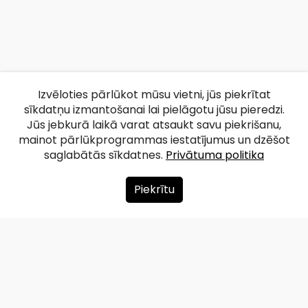
Izvēloties pārlūkot mūsu vietni, jūs piekrītat
sīkdatņu izmantošanai lai pielāgotu jūsu pieredzi.
Jūs jebkurā laikā varat atsaukt savu piekrišanu,
mainot pārlūkprogrammas iestatījumus un dzēšot
saglabātās sīkdatnes.
Privātuma politika
Piekrītu
Par mums
Ziedot
Kontakti
Lapas karte