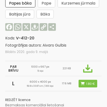
Papes bāka
Pape
Kurzemes jūrmala
Baltijas jūra
Bāka
Facebook
WhatsApp
X
Draugiem
Copy
Share
Link
Kods:
V-412-20
Fotogrāfijas autors: Aivars Gulbis
Bildēts 2020. gada 9. maijā
PAR
1000 x 667 px
221 KB
BRĪVU
72 dpi
6000 x 4000 px
L
17.6 MB
50.8 x 33.87 cm / 300 dpi
REDZĒT licence
Bezmaksas komerciālai lietošanai