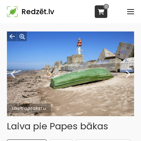
0
Redzēt.lv
Lasīt aprakstu
Laiva pie Papes bākas