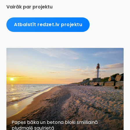
Vairāk par projektu
Atbalstīt redzet.lv projektu
Papes bāka un betona bloki smilšainā
pludmalē saulrietā