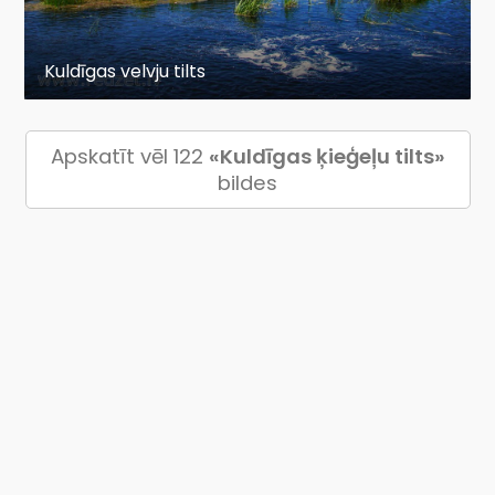
Kuldīgas velvju tilts
Apskatīt vēl 122
«Kuldīgas ķieģeļu tilts»
bildes