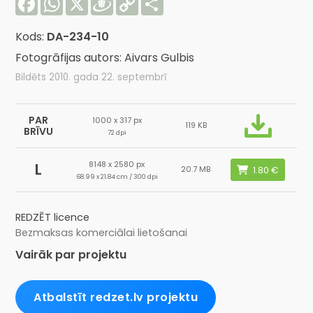
Link
Kods:
DA-234-10
Fotogrāfijas autors: Aivars Gulbis
Bildēts 2010. gada 22. septembrī
PAR
1000 x 317 px
119 KB
BRĪVU
72 dpi
8148 x 2580 px
L
20.7 MB
68.99 x 21.84 cm / 300 dpi
REDZĒT licence
Bezmaksas komerciālai lietošanai
Vairāk par projektu
Atbalstīt redzet.lv projektu