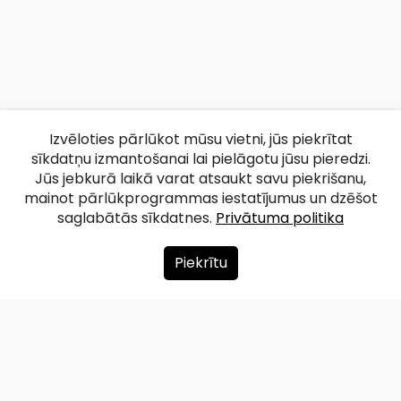
Izvēloties pārlūkot mūsu vietni, jūs piekrītat
sīkdatņu izmantošanai lai pielāgotu jūsu pieredzi.
Jūs jebkurā laikā varat atsaukt savu piekrišanu,
mainot pārlūkprogrammas iestatījumus un dzēšot
saglabātās sīkdatnes.
Privātuma politika
Piekrītu
Par mums
Ziedot
Kontakti
Lapas karte