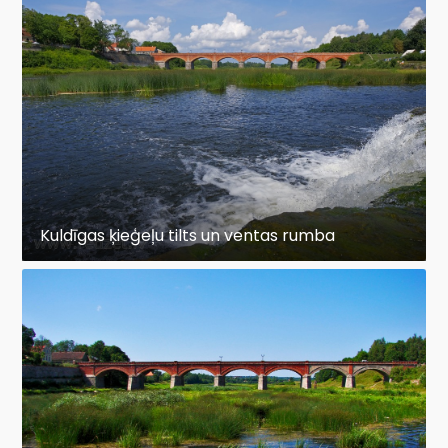
Kuldīgas ķieģeļu tilts un ventas rumba