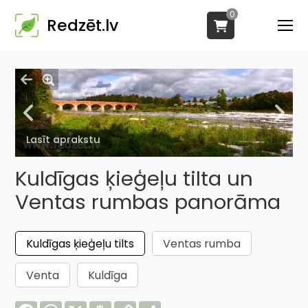
0
Redzēt.lv
Lasīt aprakstu
Kuldīgas ķieģeļu tilta un
Ventas rumbas panorāma
Kuldīgas ķieģeļu tilts
Ventas rumba
Venta
Kuldīga
Facebook
WhatsApp
X
Draugiem
Copy
Share