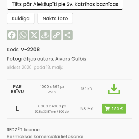
Tilts pār Alekšupīti pie Sv. Katrīnas baznīcas
Kuldīga
Nakts foto
Facebook
WhatsApp
X
Draugiem
Copy
Share
Link
Kods:
V-2208
Fotogrāfijas autors: Aivars Gulbis
Bildēts 2020. gada 18. maijā
PAR
1000 x 667 px
189 KB
BRĪVU
72 dpi
6000 x 4000 px
L
15.6 MB
50.8 x 33.87 cm / 300 dpi
REDZĒT licence
Bezmaksas komerciālai lietošanai