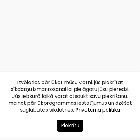
Izvēloties pārlūkot mūsu vietni, jūs piekrītat
sīkdatņu izmantošanai lai pielāgotu jūsu pieredzi.
Jūs jebkurā laikā varat atsaukt savu piekrišanu,
mainot pārlūkprogrammas iestatījumus un dzēšot
saglabātās sīkdatnes.
Privātuma politika
Piekrītu
Par mums