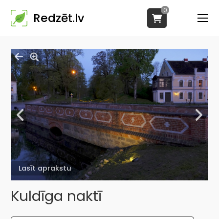
0
Redzēt.lv
Lasīt aprakstu
Kuldīga naktī