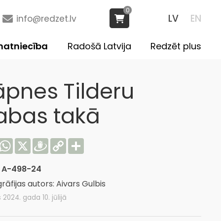
0
LV
EN
info@redzet.lv
atniecība
Radošā Latvija
Redzēt plus
āpnes Tilderu
abas takā
acebook
WhatsApp
X
Draugiem
Copy
Share
Link
:
A-498-24
rāfijas autors: Aivars Gulbis
s 2024. gada 10. jūlijā