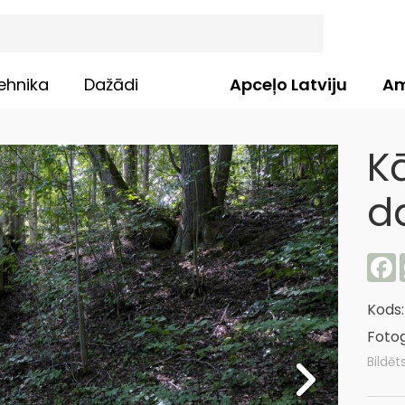
ehnika
Dažādi
Apceļo Latviju
Am
K
d
F
Kods
Fotog
Bildēt