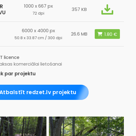
R
1000 x 667 px
357 KB
VU
72 dpi
6000 x 4000 px
26.6 MB
50.8 x 33.87 cm / 300 dpi
T licence
ksas komerciālai lietošanai
k par projektu
Atbalstīt redzet.lv projektu