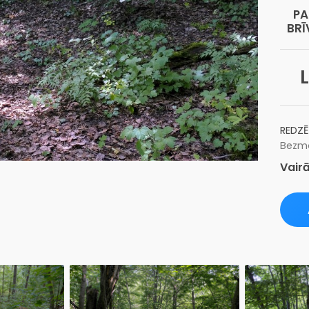
PA
BRĪ
L
REDZĒ
Bezma
Vairā