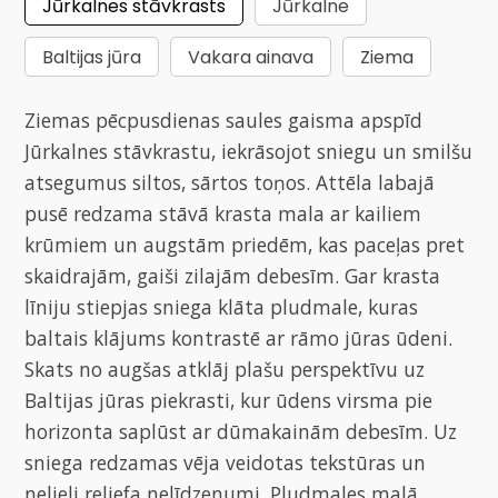
Jūrkalnes stāvkrasts
Jūrkalne
Baltijas jūra
Vakara ainava
Ziema
Ziemas pēcpusdienas saules gaisma apspīd
Jūrkalnes stāvkrastu, iekrāsojot sniegu un smilšu
atsegumus siltos, sārtos toņos. Attēla labajā
pusē redzama stāvā krasta mala ar kailiem
krūmiem un augstām priedēm, kas paceļas pret
skaidrajām, gaiši zilajām debesīm. Gar krasta
līniju stiepjas sniega klāta pludmale, kuras
baltais klājums kontrastē ar rāmo jūras ūdeni.
Skats no augšas atklāj plašu perspektīvu uz
Baltijas jūras piekrasti, kur ūdens virsma pie
horizonta saplūst ar dūmakainām debesīm. Uz
sniega redzamas vēja veidotas tekstūras un
nelieli reljefa nelīdzenumi. Pludmales malā