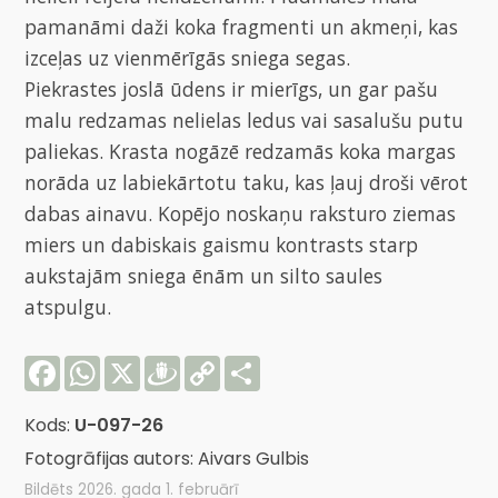
pamanāmi daži koka fragmenti un akmeņi, kas
izceļas uz vienmērīgās sniega segas.
Piekrastes joslā ūdens ir mierīgs, un gar pašu
malu redzamas nelielas ledus vai sasalušu putu
paliekas. Krasta nogāzē redzamās koka margas
norāda uz labiekārtotu taku, kas ļauj droši vērot
dabas ainavu. Kopējo noskaņu raksturo ziemas
miers un dabiskais gaismu kontrasts starp
aukstajām sniega ēnām un silto saules
atspulgu.
Facebook
WhatsApp
X
Draugiem
Copy
Share
Link
Kods:
U-097-26
Fotogrāfijas autors: Aivars Gulbis
Bildēts 2026. gada 1. februārī