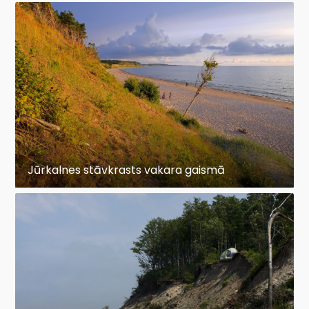
Jūrkalnes stāvkrasts vakara gaismā