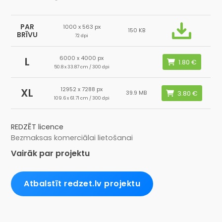
PAR
1000 x 563 px
150 KB
BRĪVU
72 dpi
6000 x 4000 px
L
50.8 x 33.87 cm / 300 dpi
12952 x 7288 px
XL
39.9 MB
109.6 x 61.71 cm / 300 dpi
REDZĒT licence
Bezmaksas komerciālai lietošanai
Vairāk par projektu
Atbalstīt redzet.lv projektu