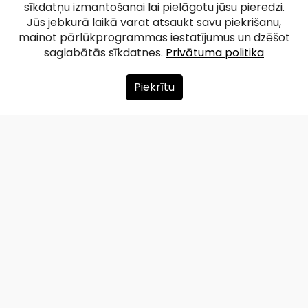
sīkdatņu izmantošanai lai pielāgotu jūsu pieredzi.
Jūs jebkurā laikā varat atsaukt savu piekrišanu,
mainot pārlūkprogrammas iestatījumus un dzēšot
saglabātās sīkdatnes.
Privātuma politika
Piekrītu
Par mums
Ziedot
Kontakti
Lapas karte
Privātuma politika
info@redzet.lv
2026 © redzet.lv