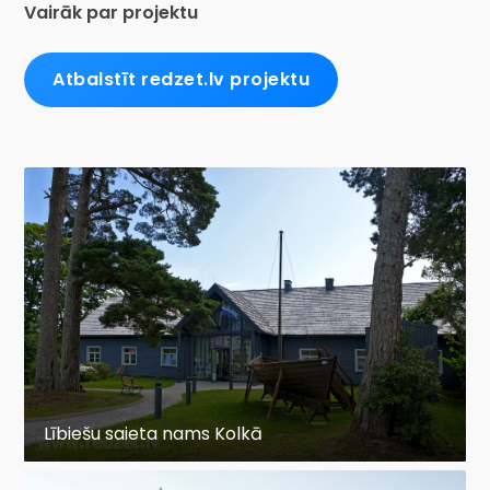
Vairāk par projektu
Atbalstīt redzet.lv projektu
Lībiešu saieta nams Kolkā