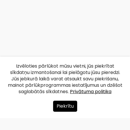
Izvēloties pārlūkot mūsu vietni, jūs piekrītat
sīkdatņu izmantošanai lai pielāgotu jūsu pieredzi.
Jūs jebkurā laikā varat atsaukt savu piekrišanu,
mainot pārlūkprogrammas iestatījumus un dzēšot
saglabātās sīkdatnes.
Privātuma politika
Piekrītu
Par mums
Ziedot