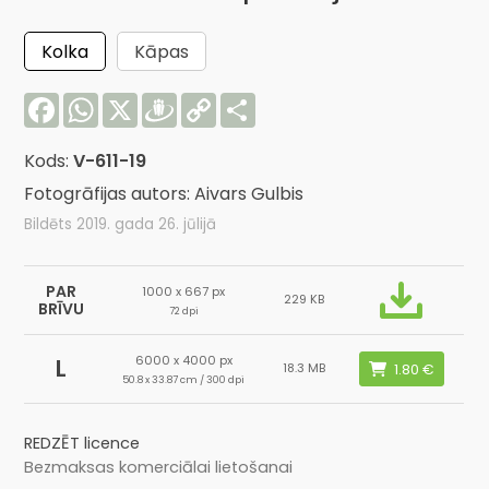
Kolka
Kāpas
Facebook
WhatsApp
X
Draugiem
Copy
Share
Link
Kods:
V-611-19
Fotogrāfijas autors: Aivars Gulbis
Bildēts 2019. gada 26. jūlijā
PAR
1000 x 667 px
229 KB
BRĪVU
72 dpi
6000 x 4000 px
L
18.3 MB
50.8 x 33.87 cm / 300 dpi
REDZĒT licence
Bezmaksas komerciālai lietošanai