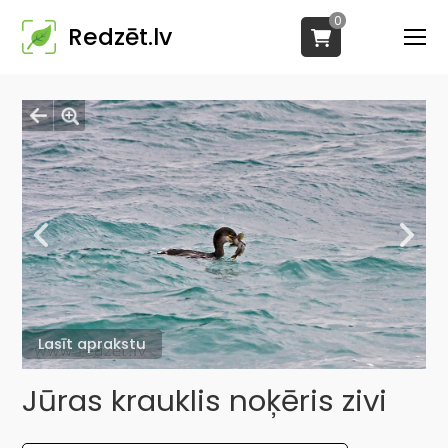
0
Redzēt.lv
Lasīt aprakstu
Jūras krauklis noķēris zivi