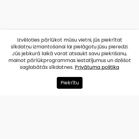
Izvēloties pārlūkot mūsu vietni, jūs piekrītat
sīkdatņu izmantošanai lai pielāgotu jūsu pieredzi.
Jūs jebkurā laikā varat atsaukt savu piekrišanu,
mainot pārlūkprogrammas iestatījumus un dzēšot
saglabātās sīkdatnes.
Privātuma politika
Piekrītu
Par mums
Ziedot
Kontakti
Lapas karte
Privātuma politika