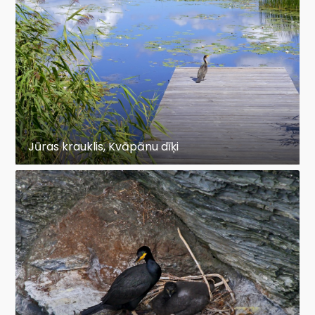
Jūras krauklis, Kvāpānu dīķi