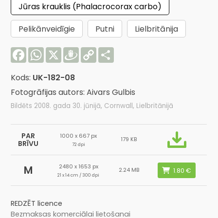
Jūras krauklis (Phalacrocorax carbo)
Pelikānveidīgie
Putni
Lielbritānija
Facebook
WhatsApp
X
Draugiem
Copy
Share
Link
Kods:
UK-182-08
Fotogrāfijas autors: Aivars Gulbis
Bildēts 2008. gada 30. jūnijā, Cornwall, Lielbritānijā
PAR
1000 x 667 px
179 KB
BRĪVU
72 dpi
2480 x 1653 px
M
2.24 MB
21 x 14 cm / 300 dpi
REDZĒT licence
Bezmaksas komerciālai lietošanai