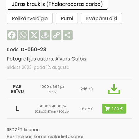
Jūras krauklis (Phalacrocorax carbo)
Pelikānveidīgie
Putni
Kvāpānu dīķi
Facebook
WhatsApp
X
Draugiem
Copy
Share
Link
Kods:
D-050-23
Fotogrāfijas autors: Aivars Gulbis
Bildēts 2023. gada 12. augustā
PAR
1000 x 667 px
246 KB
BRĪVU
72 dpi
6000 x 4000 px
L
19.2 MB
50.8 x 33.87 cm / 300 dpi
REDZĒT licence
Bezmaksas komerciālai lietošanai