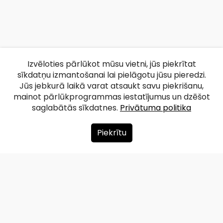
Izvēloties pārlūkot mūsu vietni, jūs piekrītat
sīkdatņu izmantošanai lai pielāgotu jūsu pieredzi.
Jūs jebkurā laikā varat atsaukt savu piekrišanu,
mainot pārlūkprogrammas iestatījumus un dzēšot
saglabātās sīkdatnes.
Privātuma politika
Piekrītu
Par mums
Ziedot
Kontakti
Lapas karte
Privātuma politika