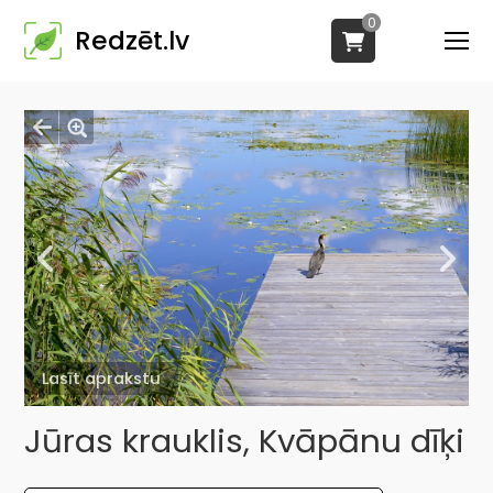
0
Redzēt.lv
Lasīt aprakstu
Jūras krauklis, Kvāpānu dīķi