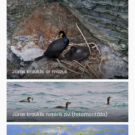
Jūras krauklis ar mazuli
Jūras krauklis noķēris zivi (fotomontāža)