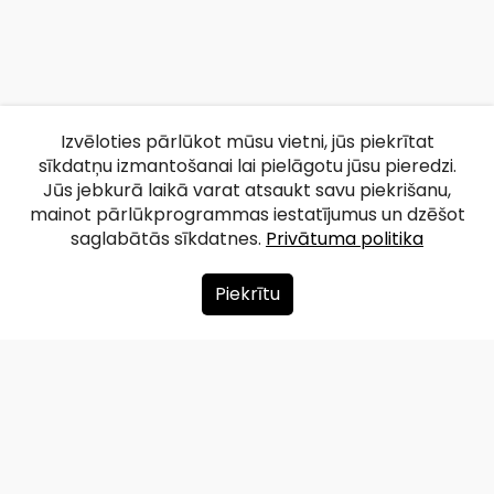
Izvēloties pārlūkot mūsu vietni, jūs piekrītat
sīkdatņu izmantošanai lai pielāgotu jūsu pieredzi.
Jūs jebkurā laikā varat atsaukt savu piekrišanu,
mainot pārlūkprogrammas iestatījumus un dzēšot
saglabātās sīkdatnes.
Privātuma politika
Piekrītu
Par mums
Ziedot
Kontakti
Lapas karte
Privātuma politika