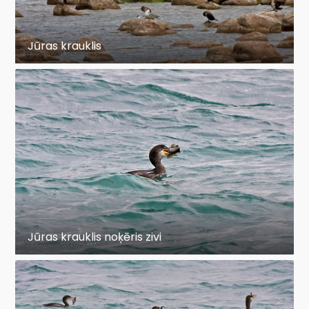
Jūras krauklis
Jūras krauklis noķēris zivi