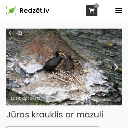
0
Redzēt.lv
Lasīt aprakstu
Jūras krauklis ar mazuli