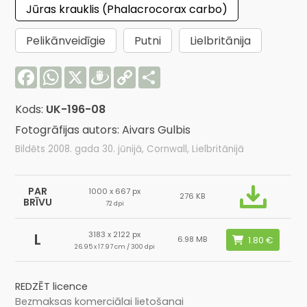
Jūras krauklis (Phalacrocorax carbo)
Pelikānveidīgie
Putni
Lielbritānija
Facebook
WhatsApp
X
Draugiem
Copy
Share
Link
Kods:
UK-196-08
Fotogrāfijas autors: Aivars Gulbis
Bildēts 2008. gada 30. jūnijā, Cornwall, Lielbritānijā
PAR
1000 x 667 px
276 KB
BRĪVU
72 dpi
3183 x 2122 px
L
6.98 MB
26.95 x 17.97 cm / 300 dpi
REDZĒT licence
Bezmaksas komerciālai lietošanai