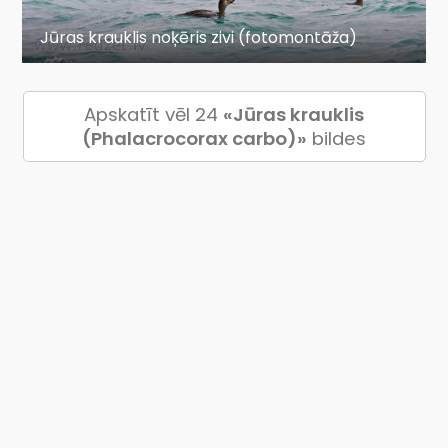
Jūras krauklis noķēris zivi (fotomontāža)
Apskatīt vēl 24
«Jūras krauklis
(Phalacrocorax carbo)»
bildes