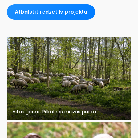
Atbalstīt redzet.lv projektu
Aitas ganās Pilkalnes muižas parkā