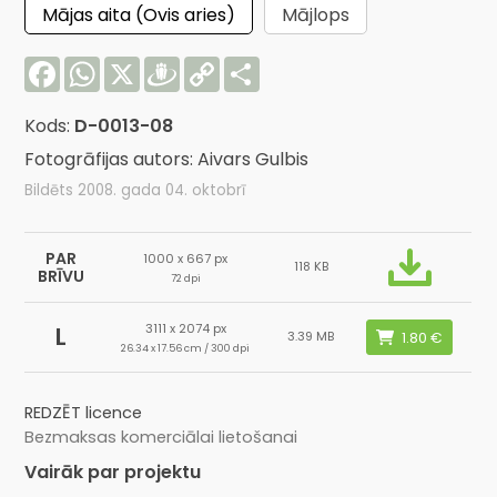
Mājas aita (Ovis aries)
Mājlops
Facebook
WhatsApp
X
Draugiem
Copy
Share
Link
Kods:
D-0013-08
Fotogrāfijas autors: Aivars Gulbis
Bildēts 2008. gada 04. oktobrī
PAR
1000 x 667 px
118 KB
BRĪVU
72 dpi
3111 x 2074 px
L
3.39 MB
26.34 x 17.56 cm / 300 dpi
REDZĒT licence
Bezmaksas komerciālai lietošanai
Vairāk par projektu