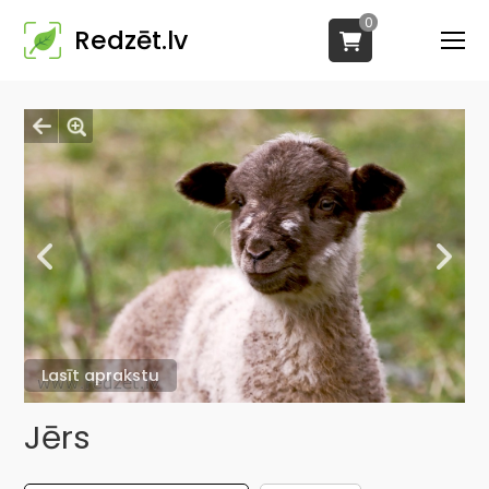
0
Redzēt.lv
Lasīt aprakstu
Jērs