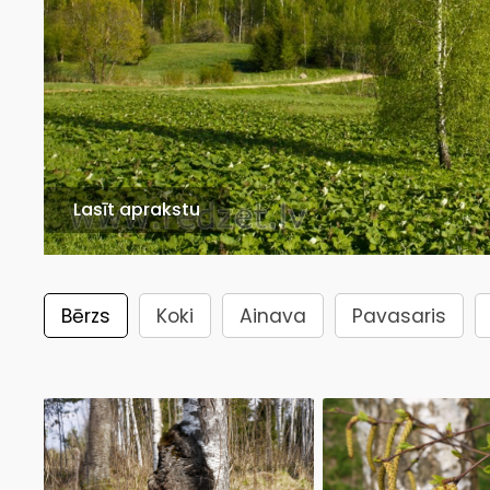
Lasīt aprakstu
Bērzs
Koki
Ainava
Pavasaris