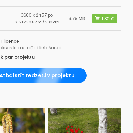
3686 x 2457 px
L
8.79 MB
31.21 x 20.8 cm / 300 dpi
T licence
ksas komerciālai lietošanai
k par projektu
Atbalstīt redzet.lv projektu