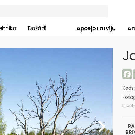
ehnika
Dažādi
Apceļo Latviju
Am
J
F
Kods
Fotog
Bildēt
PA
BRĪ