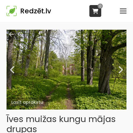
0
Redzēt.lv
Lasīt aprakstu
Īves muižas kungu mājas
drupas