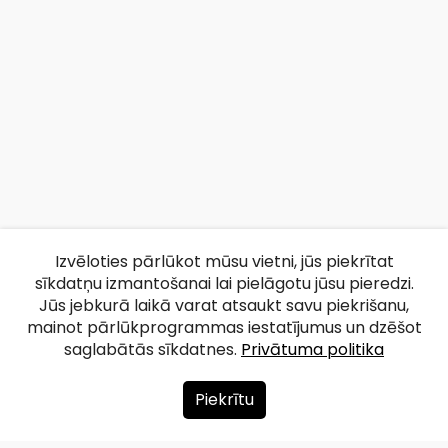
Izvēloties pārlūkot mūsu vietni, jūs piekrītat
sīkdatņu izmantošanai lai pielāgotu jūsu pieredzi.
Jūs jebkurā laikā varat atsaukt savu piekrišanu,
mainot pārlūkprogrammas iestatījumus un dzēšot
saglabātās sīkdatnes.
Privātuma politika
Piekrītu
Par mums