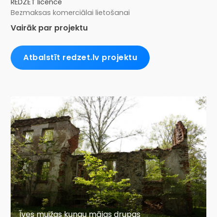
REDZĒT licence
Bezmaksas komerciālai lietošanai
Vairāk par projektu
Atbalstīt redzet.lv projektu
Īves muižas kungu mājas drupas