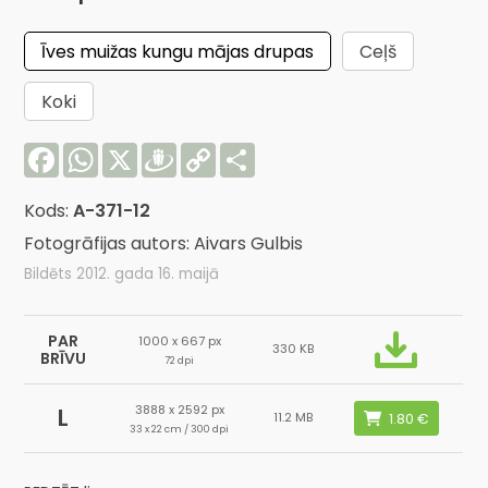
Īves muižas kungu mājas drupas
Ceļš
Koki
Facebook
WhatsApp
X
Draugiem
Copy
Share
Link
Kods:
A-371-12
Fotogrāfijas autors: Aivars Gulbis
Bildēts 2012. gada 16. maijā
PAR
1000 x 667 px
330 KB
BRĪVU
72 dpi
3888 x 2592 px
L
11.2 MB
33 x 22 cm / 300 dpi