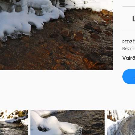
REDZĒ
Bezma
Vairā