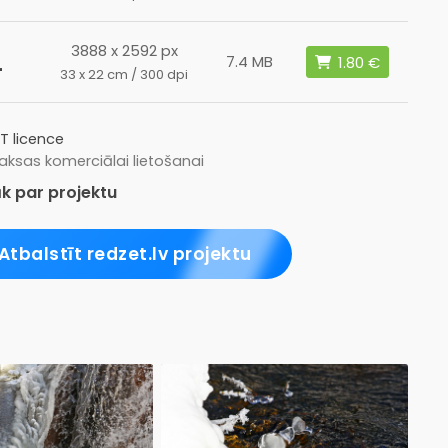
3888 x 2592 px
L
7.4 MB
33 x 22 cm / 300 dpi
T licence
ksas komerciālai lietošanai
k par projektu
Atbalstīt redzet.lv projektu