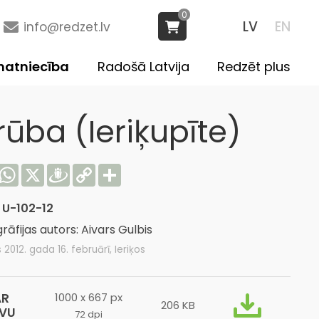
0
LV
EN
info@redzet.lv
atniecība
Radošā Latvija
Redzēt plus
rūba (Ieriķupīte)
acebook
WhatsApp
X
Draugiem
Copy
Share
Link
:
U-102-12
rāfijas autors: Aivars Gulbis
s 2012. gada 16. februārī, Ieriķos
AR
1000 x 667 px
206 KB
ĪVU
72 dpi