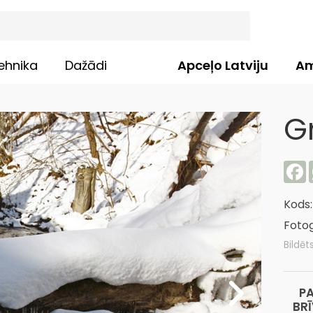
ehnika
Dažādi
Apceļo Latviju
Am
G
F
Kods
Fotog
Bildēt
P
BR