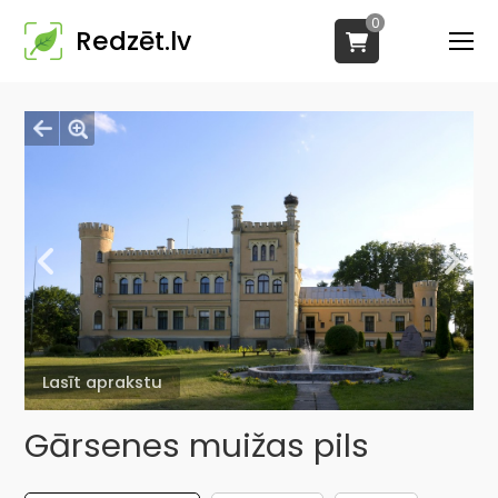
0
Redzēt.lv
Lasīt aprakstu
Gārsenes muižas pils