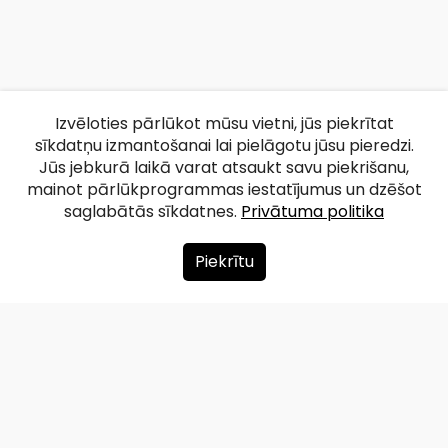
Izvēloties pārlūkot mūsu vietni, jūs piekrītat
sīkdatņu izmantošanai lai pielāgotu jūsu pieredzi.
Jūs jebkurā laikā varat atsaukt savu piekrišanu,
mainot pārlūkprogrammas iestatījumus un dzēšot
saglabātās sīkdatnes.
Privātuma politika
Piekrītu
Par mums
Ziedot
Kontakti
Lapas karte
Privātuma politika