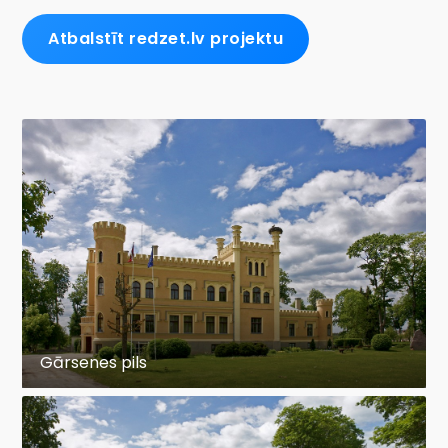
Atbalstīt redzet.lv projektu
Gārsenes pils