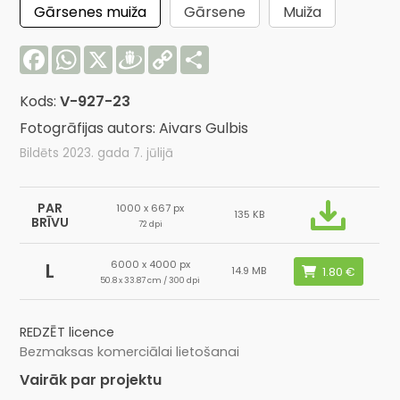
Gārsenes muiža
Gārsene
Muiža
Facebook
WhatsApp
X
Draugiem
Copy
Share
Link
Kods:
V-927-23
Fotogrāfijas autors: Aivars Gulbis
Bildēts 2023. gada 7. jūlijā
PAR
1000 x 667 px
135 KB
BRĪVU
72 dpi
6000 x 4000 px
L
14.9 MB
50.8 x 33.87 cm / 300 dpi
REDZĒT licence
Bezmaksas komerciālai lietošanai
Vairāk par projektu