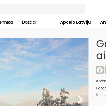
ehnika
Dažādi
Apceļo Latviju
Am
G
a
F
Kods
Fotog
Bildēt