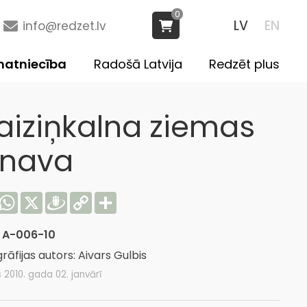
0
LV
EN
info@redzet.lv
atniecība
Radošā Latvija
Redzēt plus
aiziņkalna ziemas
inava
acebook
WhatsApp
X
Draugiem
Copy
Share
Link
:
A-006-10
rāfijas autors: Aivars Gulbis
s 2010. gada 02. janvārī