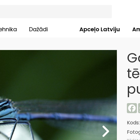
ehnika
Dažādi
Apceļo Latviju
Am
G
t
p
F
Kods
Fotog