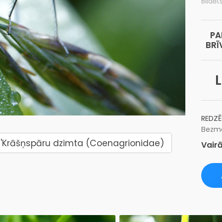
Bildēt
PA
BRĪ
L
REDZĒ
Bezma
'Krāšņspāru dzimta (Coenagrionidae)
Vairā