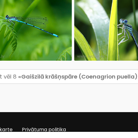
t vēl 8
«Gaišzilā krāšņspāre (Coenagrion puella)
karte
Privātuma politika