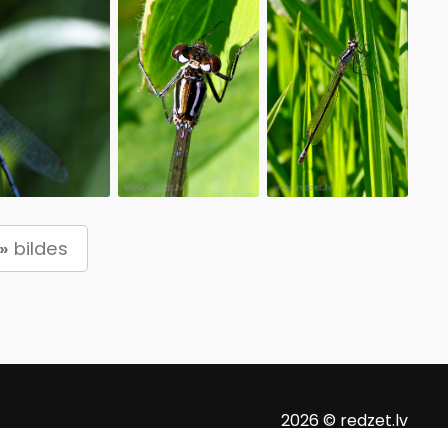
»
bildes
2026 © redzet.lv