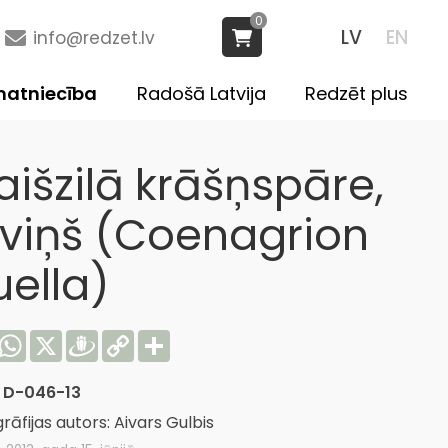
0
LV
EN
info@redzet.lv
atniecība
Radošā Latvija
Redzēt plus
aišzilā krāšņspāre,
ēviņš (Coenagrion
uella)
acebook
WhatsApp
X
Draugiem
Copy
Share
Link
:
D-046-13
rāfijas autors: Aivars Gulbis