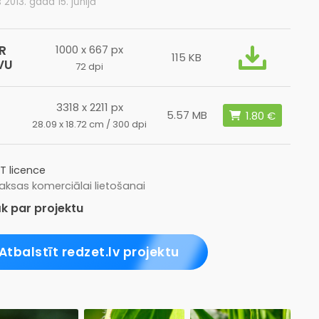
s 2013. gada 15. jūnijā
R
1000 x 667 px
115 KB
VU
72 dpi
3318 x 2211 px
5.57 MB
28.09 x 18.72 cm / 300 dpi
T licence
ksas komerciālai lietošanai
k par projektu
Atbalstīt redzet.lv projektu