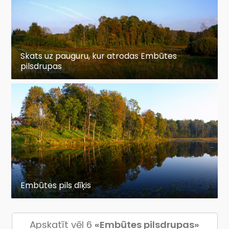
Skats uz pauguru, kur atrodas Embūtes
pilsdrupas
Embūtes pils dīķis
Apskatīt vēl 6
«Embūtes pilsdrupas»