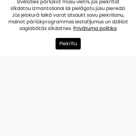
Izvēloties pārlūkot mūsu vietni, jūs piekrītat
sīkdatņu izmantošanai lai pielāgotu jūsu pieredzi.
Jūs jebkurā laikā varat atsaukt savu piekrišanu,
mainot pārlūkprogrammas iestatījumus un dzēšot
saglabātās sīkdatnes.
Privātuma politika
Piekrītu
Par mums
Ziedot
Kontakti
Lapas karte
Privātuma politika
info@redzet.lv
2026 © redzet.lv