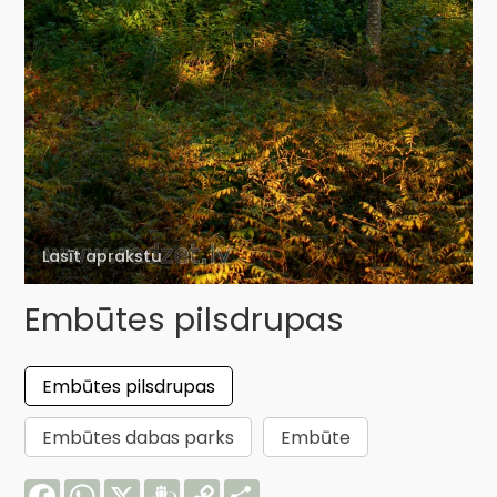
Lasīt aprakstu
Embūtes pilsdrupas
Embūtes pilsdrupas
Embūtes dabas parks
Embūte
Facebook
WhatsApp
X
Draugiem
Copy
Share