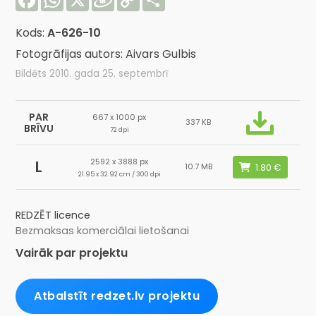
Link
Kods:
A-626-10
Fotogrāfijas autors: Aivars Gulbis
Bildēts 2010. gada 25. septembrī
PAR
667 x 1000 px
337 KB
BRĪVU
72 dpi
2592 x 3888 px
L
10.7 MB
21.95 x 32.92 cm / 300 dpi
REDZĒT licence
Bezmaksas komerciālai lietošanai
Vairāk par projektu
Atbalstīt redzet.lv projektu