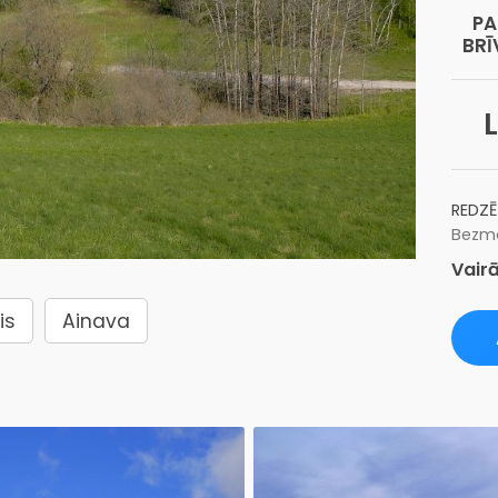
PA
BRĪ
L
REDZĒ
Bezma
Vairā
is
Ainava