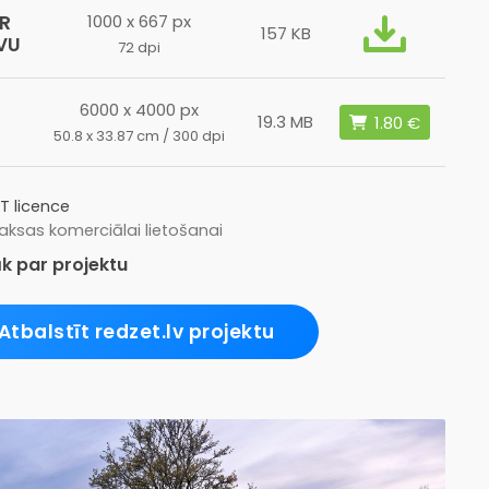
R
1000 x 667 px
157 KB
VU
72 dpi
6000 x 4000 px
19.3 MB
50.8 x 33.87 cm / 300 dpi
T licence
ksas komerciālai lietošanai
k par projektu
Atbalstīt redzet.lv projektu