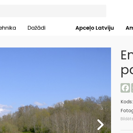
ehnika
Dažādi
Apceļo Latviju
Am
E
p
F
Kods
Fotog
Bildēt