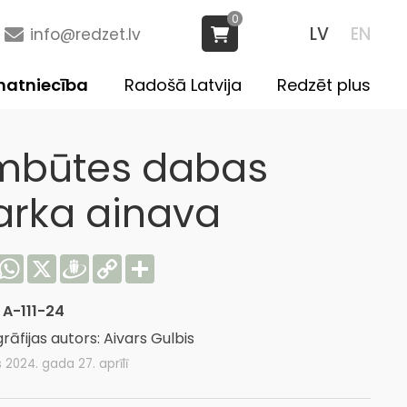
0
LV
EN
info@redzet.lv
atniecība
Radošā Latvija
Redzēt plus
mbūtes dabas
arka ainava
acebook
WhatsApp
X
Draugiem
Copy
Share
Link
:
A-111-24
rāfijas autors: Aivars Gulbis
s 2024. gada 27. aprīlī