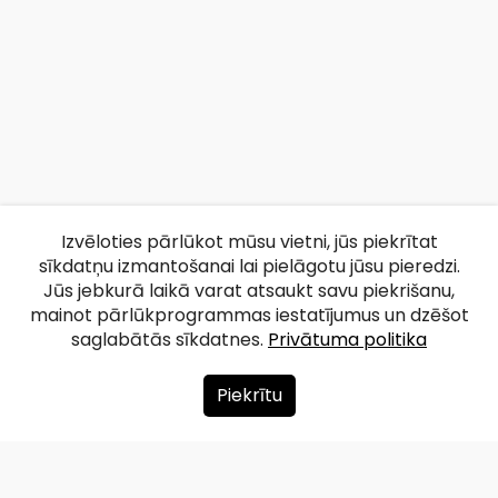
Izvēloties pārlūkot mūsu vietni, jūs piekrītat
sīkdatņu izmantošanai lai pielāgotu jūsu pieredzi.
Jūs jebkurā laikā varat atsaukt savu piekrišanu,
mainot pārlūkprogrammas iestatījumus un dzēšot
saglabātās sīkdatnes.
Privātuma politika
Piekrītu
Par mums
Ziedot