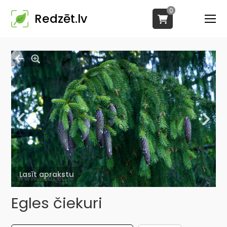
0
Redzēt.lv
Lasīt aprakstu
Egles čiekuri