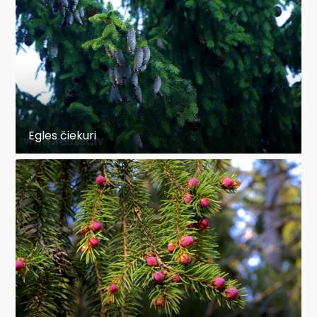
Egles čiekuri