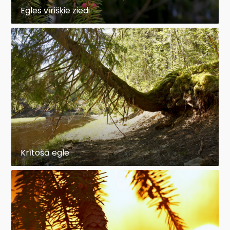
Egles vīrišķie ziedi
Krītošā egle