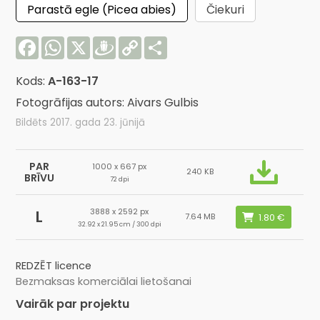
Parastā egle (Picea abies)
Čiekuri
Facebook
WhatsApp
X
Draugiem
Copy
Share
Link
Kods:
A-163-17
Fotogrāfijas autors: Aivars Gulbis
Bildēts 2017. gada 23. jūnijā
PAR
1000 x 667 px
240 KB
BRĪVU
72 dpi
3888 x 2592 px
L
7.64 MB
32.92 x 21.95 cm / 300 dpi
REDZĒT licence
Bezmaksas komerciālai lietošanai
Vairāk par projektu