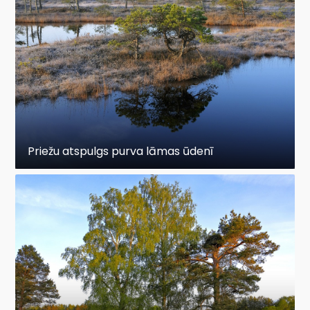
Priežu atspulgs purva lāmas ūdenī