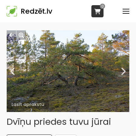
0
Redzēt.lv
Lasīt aprakstu
Dvīņu priedes tuvu jūrai