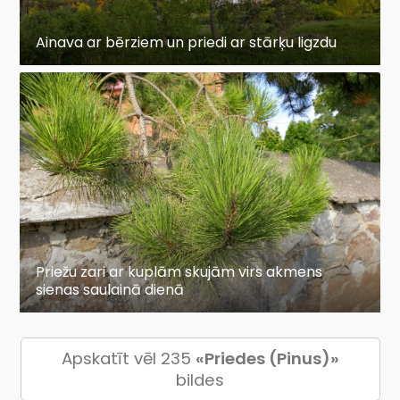
Ainava ar bērziem un priedi ar stārķu ligzdu
Priežu zari ar kuplām skujām virs akmens
sienas saulainā dienā
Apskatīt vēl 235
«Priedes (Pinus)»
bildes