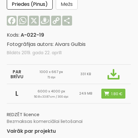
Priedes (Pinus)
Mežs
Facebook
WhatsApp
X
Draugiem
Copy
Share
Link
Kods:
A-022-19
Fotogrāfijas autors: Aivars Gulbis
Bildēts 2019. gada 22. aprīlī
PAR
1000 x 667 px
331 KB
BRĪVU
72 dpi
6000 x 4000 px
L
24.9 MB
50.8 x 33.87 cm / 300 dpi
REDZĒT licence
Bezmaksas komerciālai lietošanai
Vairāk par projektu