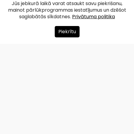
Jūs jebkurā laikā varat atsaukt savu piekrišanu,
mainot pārlūkprogrammas iestatījumus un dzēšot
saglabātās sīkdatnes.
Privātuma politika
Piekrītu
Par mums
Ziedot
Kontakti
Lapas karte
Privātuma politika
info@redzet.lv
2026 © redzet.lv