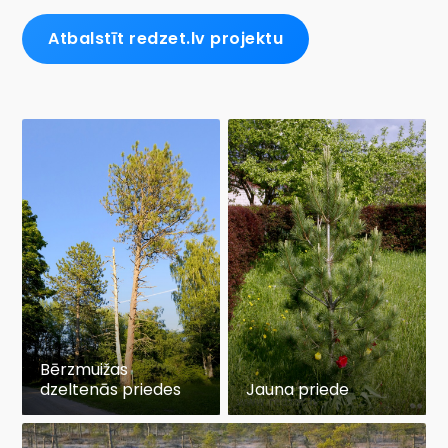
Atbalstīt redzet.lv projektu
Bērzmuižas
dzeltenās priedes
Jauna priede