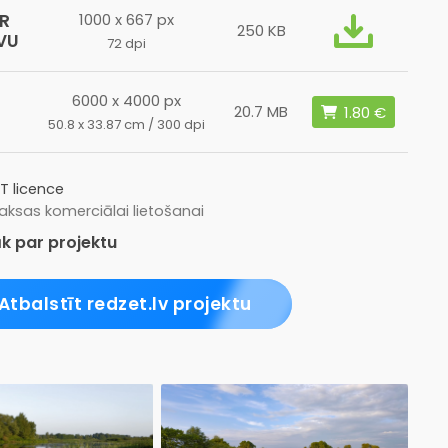
R
1000 x 667 px
250 KB
VU
72 dpi
6000 x 4000 px
20.7 MB
50.8 x 33.87 cm / 300 dpi
T licence
ksas komerciālai lietošanai
k par projektu
Atbalstīt redzet.lv projektu