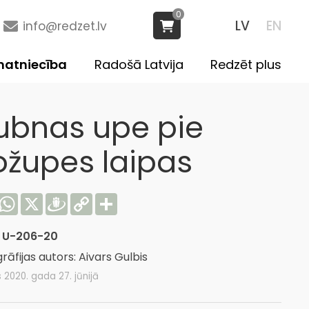
0
LV
EN
info@redzet.lv
atniecība
Radošā Latvija
Redzēt plus
ubnas upe pie
ožupes laipas
acebook
WhatsApp
X
Draugiem
Copy
Share
Link
:
U-206-20
rāfijas autors: Aivars Gulbis
s 2020. gada 27. jūnijā