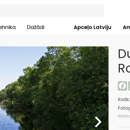
ehnika
Dažādi
Apceļo Latviju
Am
D
R
F
Kods
Fotog
Bildēt