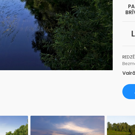
PA
BRĪ
L
REDZĒ
Bezma
Vairā