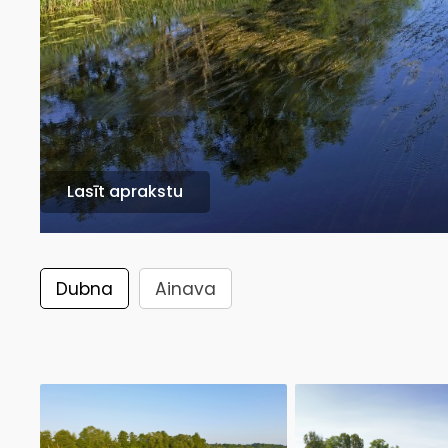
Lasīt aprakstu
Dubna
Ainava