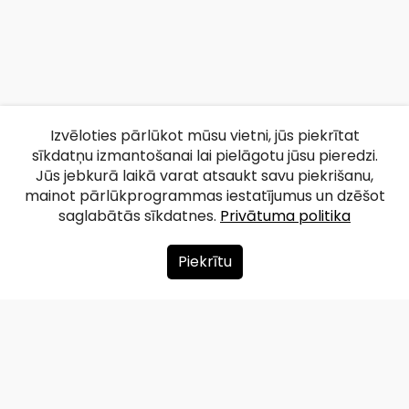
Izvēloties pārlūkot mūsu vietni, jūs piekrītat
sīkdatņu izmantošanai lai pielāgotu jūsu pieredzi.
Jūs jebkurā laikā varat atsaukt savu piekrišanu,
mainot pārlūkprogrammas iestatījumus un dzēšot
saglabātās sīkdatnes.
Privātuma politika
Piekrītu
Par mums
Ziedot
Kontakti
Lapas karte