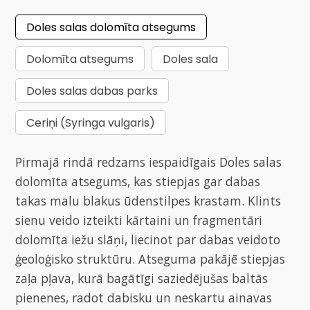
Doles salas dolomīta atsegums
Dolomīta atsegums
Doles sala
Doles salas dabas parks
Ceriņi (Syringa vulgaris)
Pirmajā rindā redzams iespaidīgais Doles salas
dolomīta atsegums, kas stiepjas gar dabas
takas malu blakus ūdenstilpes krastam. Klints
sienu veido izteikti kārtaini un fragmentāri
dolomīta iežu slāņi, liecinot par dabas veidoto
ģeoloģisko struktūru. Atseguma pakājē stiepjas
zaļa pļava, kurā bagātīgi saziedējušas baltās
pienenes, radot dabisku un neskartu ainavas