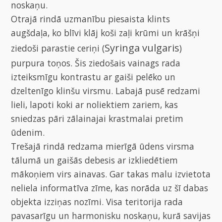
noskaņu.
Otrajā rindā uzmanību piesaista klints
augšdaļa, ko blīvi klāj koši zaļi krūmi un krāšņi
Syringa vulgaris
ziedoši parastie ceriņi (
)
purpura toņos. Šis ziedošais vainags rada
izteiksmīgu kontrastu ar gaiši pelēko un
dzeltenīgo klinšu virsmu. Labajā pusē redzami
lieli, lapoti koki ar noliektiem zariem, kas
sniedzas pāri zālainajai krastmalai pretim
ūdenim.
Trešajā rindā redzama mierīgā ūdens virsma
tālumā un gaišās debesis ar izkliedētiem
mākoņiem virs ainavas. Gar takas malu izvietota
neliela informatīva zīme, kas norāda uz šī dabas
objekta izziņas nozīmi. Visa teritorija rada
pavasarīgu un harmonisku noskaņu, kurā savijas