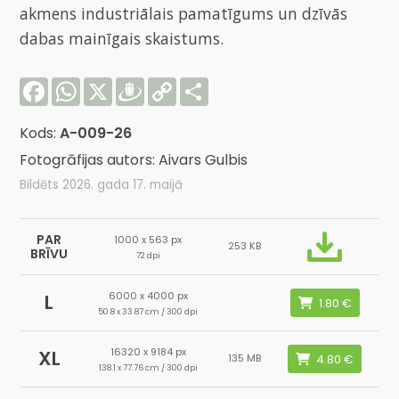
akmens industriālais pamatīgums un dzīvās
dabas mainīgais skaistums.
Facebook
WhatsApp
X
Draugiem
Copy
Share
Link
Kods:
A-009-26
Fotogrāfijas autors: Aivars Gulbis
Bildēts 2026. gada 17. maijā
PAR
1000 x 563 px
253 KB
BRĪVU
72 dpi
6000 x 4000 px
L
50.8 x 33.87 cm / 300 dpi
16320 x 9184 px
XL
135 MB
138.1 x 77.76 cm / 300 dpi