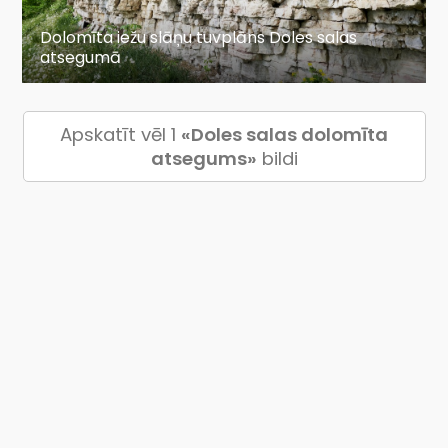
Dolomīta iežu slāņu tuvplāns Doles salas
atsegumā
Apskatīt vēl 1
«Doles salas dolomīta
atsegums»
bildi