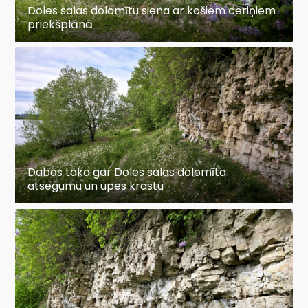
Doles salas dolomītu siena ar košiem ceriņiem
priekšplānā
Dabas taka gar Doles salas dolomīta
atsegumu un upes krastu