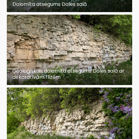
Dolomīta atsegums Doles salā
Ģeoloģiskais dolomīta atsegums Doles salā ar
dekoratīvām flīzēm