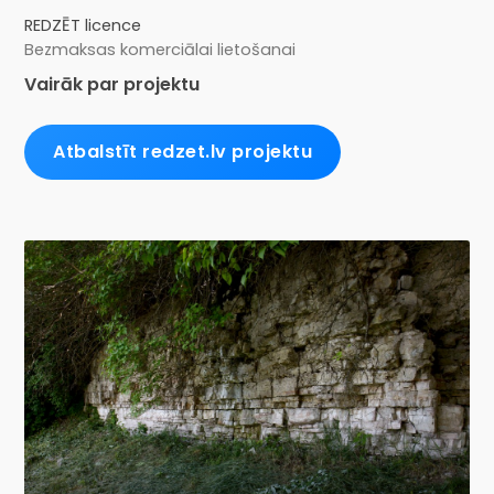
REDZĒT licence
Bezmaksas komerciālai lietošanai
Vairāk par projektu
Atbalstīt redzet.lv projektu