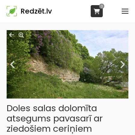
0
Redzēt.lv
Doles salas dolomīta
atsegums pavasarī ar
ziedošiem ceriņiem