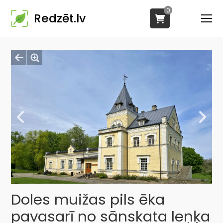
0
Redzēt.lv
Doles muižas pils ēka
pavasarī no sānskata leņķa