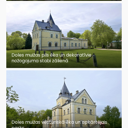
Doles muižas pils ēka un dekoratīvie
nožogojuma stabi zālienā
Doles muižas vēsturiskā ēka un apkārtējais
parks