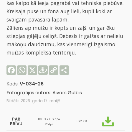
kas kalpo kā ieeja pagrabā vai tehniska piebūve.
Kreisajā pusē un fonā aug lieli, kupli koki ar
svaigām pavasara lapām.
Zāliens ap muižu ir kopts un zaļš, un gar ēku
stiepjas gājēju celiņš. Debesis ir gaišas ar nelielu
mākoņu daudzumu, kas vienmērīgi izgaismo
muižas kompleksa teritoriju.
Facebook
WhatsApp
X
Draugiem
Copy
Share
Link
Kods:
V-034-26
Fotogrāfijas autors: Aivars Gulbis
Bildēts 2026. gada 17. maijā
PAR
1000 x 667 px
162 KB
BRĪVU
72 dpi