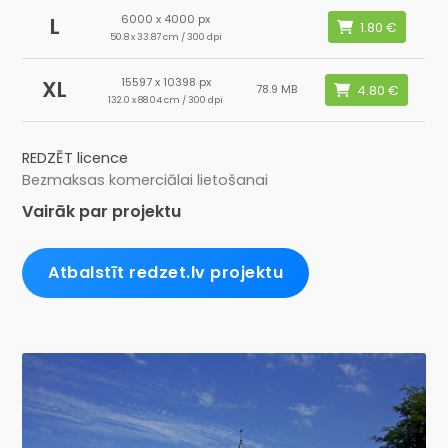
6000 x 4000 px
L
50.8 x 33.87 cm / 300 dpi
15597 x 10398 px
XL
78.9 MB
132.0 x 88.04 cm / 300 dpi
REDZĒT licence
Bezmaksas komerciālai lietošanai
Vairāk par projektu
Atbalstīt redzet.lv projektu