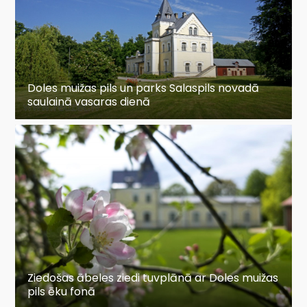
Doles muižas pils un parks Salaspils novadā
saulainā vasaras dienā
Ziedošas ābeles ziedi tuvplānā ar Doles muižas
pils ēku fonā