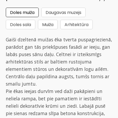
Doles muiža
Daugavas muzejs
Doles sala
Muiža
Arhitektūra
Gaiši dzeltenā muižas ēka tverta puspagriezienā,
parādot gan tās priekšpuses fasādi ar ieeju, gan
labās puses sānu daļu. Celtnei ir izteiksmīgs
arhitektūras stils ar baltiem rustojuma
elementiem stūros un dekoratīvām logu ailēm.
Centrālo daļu papildina augsts, tumšs tornis ar
smailu jumtu.
Pie ēkas ieejas durvīm ved daži pakāpieni un
neliela rampa, bet pie pamatiem ir iestādīti
nelieli dekoratīvie krūmi un ziedi. Labajā pusē
pie sienas redzama slīpa betona konstrukcija,