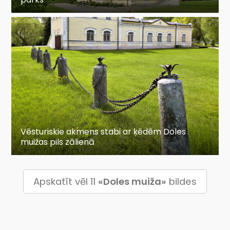
Vēsturiskie akmens stabi ar ķēdēm Doles
muižas pils zālienā
Apskatīt vēl 11
«Doles muiža»
bildes