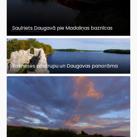
Saulriets Daugavā pie Madaliņas baznīcas
Kokneses pilsdrupu un Daugavas panorāma