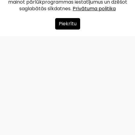
mainot pārlūkprogrammas iestatījumus un dzēšot
saglabātās sīkdatnes.
Privātuma politika
Piekrītu
Par mums
Ziedot
Kontakti
Lapas karte
Privātuma politika
info@redzet.lv
2026 © redzet.lv