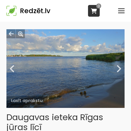
0
Redzēt.lv
Lasīt aprakstu
Daugavas ieteka Rīgas
jūras līcī