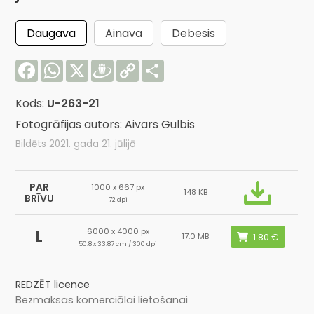
Daugava
Ainava
Debesis
Facebook
WhatsApp
X
Draugiem
Copy
Share
Link
Kods:
U-263-21
Fotogrāfijas autors: Aivars Gulbis
Bildēts 2021. gada 21. jūlijā
PAR
1000 x 667 px
148 KB
BRĪVU
72 dpi
6000 x 4000 px
L
17.0 MB
50.8 x 33.87 cm / 300 dpi
REDZĒT licence
Bezmaksas komerciālai lietošanai