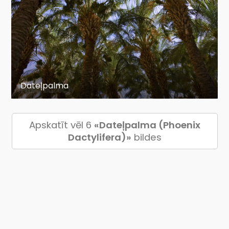
Dateļpalma
Apskatīt vēl 6
«Dateļpalma (Phoenix
Dactylifera)»
bildes