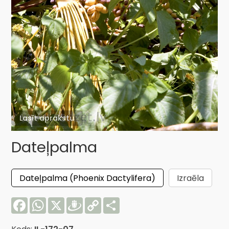
Lasīt aprakstu
Dateļpalma
Dateļpalma (Phoenix Dactylifera)
Izraēla
Facebook
WhatsApp
X
Draugiem
Copy
Share
Link