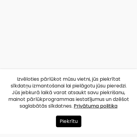
Izvēloties pārlūkot mūsu vietni, jūs piekrītat
sīkdatņu izmantošanai lai pielāgotu jūsu pieredzi.
Jūs jebkurā laikā varat atsaukt savu piekrišanu,
mainot pārlūkprogrammas iestatījumus un dzēšot
saglabātās sīkdatnes.
Privātuma politika
Piekrītu
Par mums