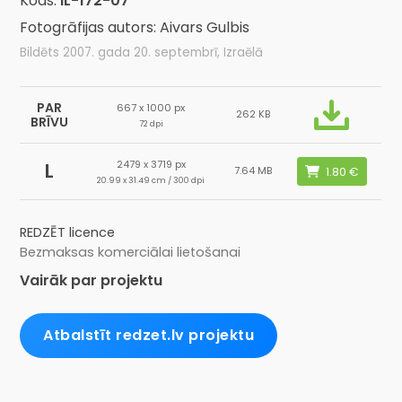
Kods:
IL-172-07
Fotogrāfijas autors: Aivars Gulbis
Bildēts 2007. gada 20. septembrī, Izraēlā
PAR
667 x 1000 px
262 KB
BRĪVU
72 dpi
2479 x 3719 px
L
7.64 MB
20.99 x 31.49 cm / 300 dpi
REDZĒT licence
Bezmaksas komerciālai lietošanai
Vairāk par projektu
Atbalstīt redzet.lv projektu