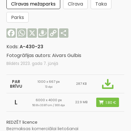
Cīravas mežaparks
Cīrava
Taka
Parks
Facebook
WhatsApp
X
Draugiem
Copy
Share
Link
Kods:
A-430-23
Fotogrāfijas autors: Aivars Gulbis
Bildēts 2023. gada 7. jūnijā
PAR
1000 x 667 px
287 KB
BRĪVU
72 dpi
6000 x 4000 px
L
22.9 MB
50.8 x 33.87 cm / 300 dpi
REDZĒT licence
Bezmaksas komerciālai lietošanai