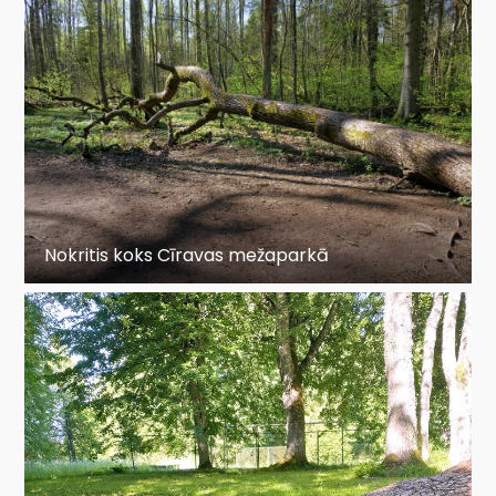
Nokritis koks Cīravas mežaparkā