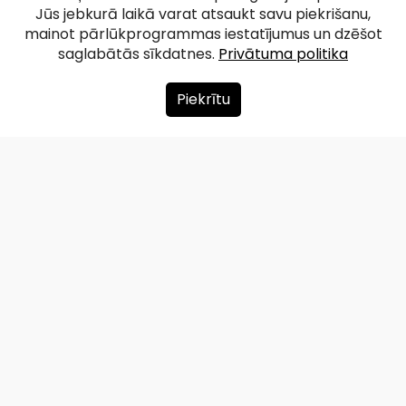
Jūs jebkurā laikā varat atsaukt savu piekrišanu,
mainot pārlūkprogrammas iestatījumus un dzēšot
saglabātās sīkdatnes.
Privātuma politika
Piekrītu
Par mums
Ziedot
Kontakti
Lapas karte
Privātuma politika
info@redzet.lv
2026 © redzet.lv