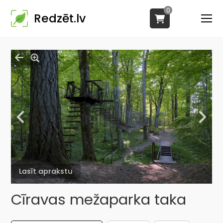
0
Redzēt.lv
Lasīt aprakstu
Cīravas mežaparka taka