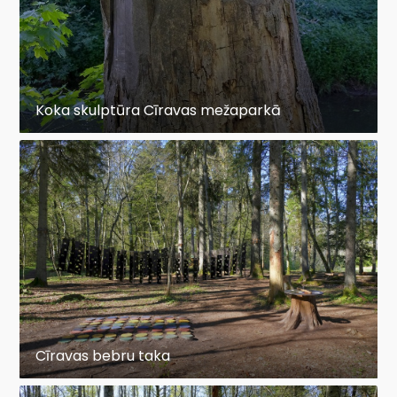
Koka skulptūra Cīravas mežaparkā
Cīravas bebru taka