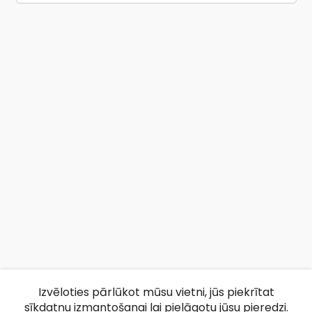
Izvēloties pārlūkot mūsu vietni, jūs piekrītat
sīkdatņu izmantošanai lai pielāgotu jūsu pieredzi.