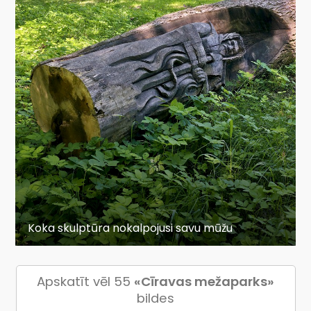
Koka skulptūra nokalpojusi savu mūžu
Apskatīt vēl 55
«Cīravas mežaparks»
bildes