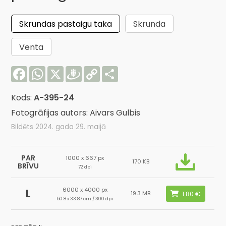
Skrundas pastaigu taka
Skrunda
Venta
Facebook
WhatsApp
X
Draugiem
Copy
Share
Link
Kods:
A-395-24
Fotogrāfijas autors: Aivars Gulbis
Bildēts 2024. gada 29. maijā
PAR
1000 x 667 px
170 KB
BRĪVU
72 dpi
6000 x 4000 px
L
19.3 MB
50.8 x 33.87 cm / 300 dpi