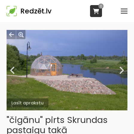
0
Redzēt.lv
Lasīt aprakstu
"čigānu" pirts Skrundas
pastaigu takā