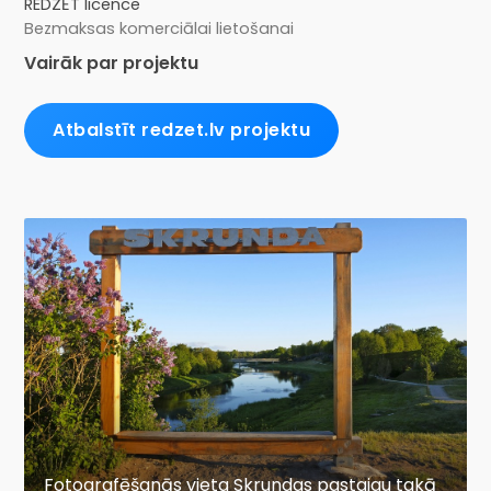
REDZĒT licence
Bezmaksas komerciālai lietošanai
Vairāk par projektu
Atbalstīt redzet.lv projektu
Fotografēšanās vieta Skrundas pastaigu takā