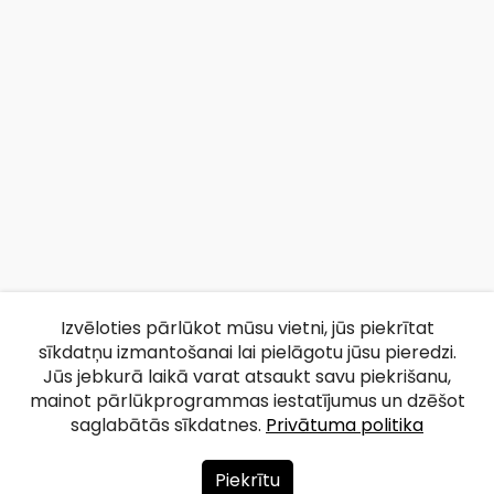
Izvēloties pārlūkot mūsu vietni, jūs piekrītat
sīkdatņu izmantošanai lai pielāgotu jūsu pieredzi.
Jūs jebkurā laikā varat atsaukt savu piekrišanu,
mainot pārlūkprogrammas iestatījumus un dzēšot
saglabātās sīkdatnes.
Privātuma politika
Piekrītu