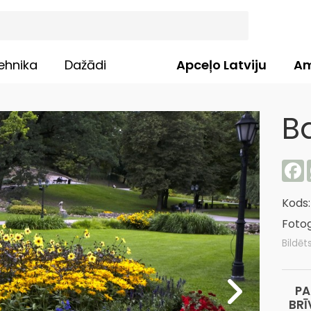
ehnika
Dažādi
Apceļo Latviju
Am
B
F
Kods
Fotog
Bildēt
PA
BRĪ