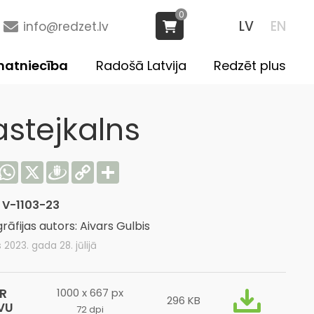
0
LV
EN
info@redzet.lv
atniecība
Radošā Latvija
Redzēt plus
astejkalns
acebook
WhatsApp
X
Draugiem
Copy
Share
Link
:
V-1103-23
rāfijas autors: Aivars Gulbis
s 2023. gada 28. jūlijā
R
1000 x 667 px
296 KB
VU
72 dpi