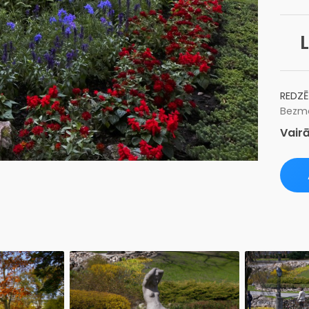
REDZĒ
Bezma
Vairā