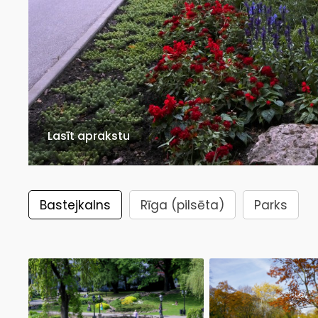
Lasīt aprakstu
Bastejkalns
Rīga (pilsēta)
Parks