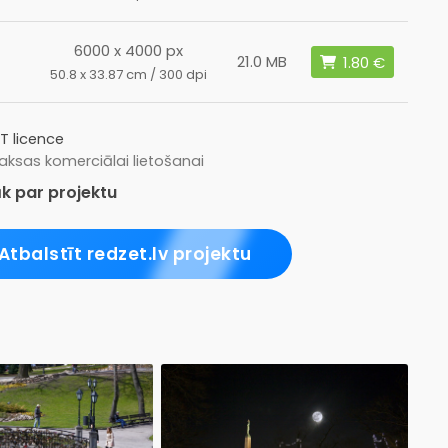
6000 x 4000 px
L
21.0 MB
50.8 x 33.87 cm / 300 dpi
T licence
ksas komerciālai lietošanai
k par projektu
Atbalstīt redzet.lv projektu