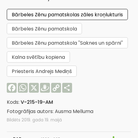
Bārbeles Zēnu pamatskolas zāles kroņlukturis
Bārbeles Zēnu pamatskola
Bārbeles Zēnu pamatskola ''Saknes un spārni''
Kalna svētību kopiena
Priesteris Andrejs Mediņš
Facebook
WhatsApp
X
Draugiem
Copy
Share
Link
Kods:
V-215-19-AM
Fotogrāfijas autors: Ausma Melluma
Bildēts 2019. gada 19. maijā