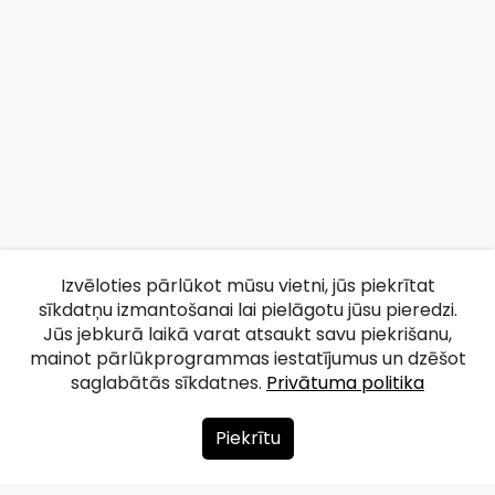
Izvēloties pārlūkot mūsu vietni, jūs piekrītat
sīkdatņu izmantošanai lai pielāgotu jūsu pieredzi.
Jūs jebkurā laikā varat atsaukt savu piekrišanu,
mainot pārlūkprogrammas iestatījumus un dzēšot
saglabātās sīkdatnes.
Privātuma politika
Piekrītu
Par mums