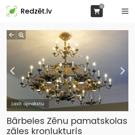
0
Redzēt.lv
Lasīt aprakstu
Bārbeles Zēnu pamatskolas
zāles kroņlukturis