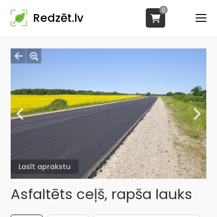
0
Redzēt.lv
Lasīt aprakstu
Asfaltēts ceļš, rapša lauks