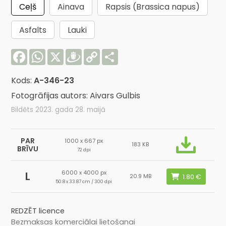
Ceļš
Ainava
Rapsis (Brassica napus)
Asfalts
Lauki
Facebook
WhatsApp
X
Draugiem
Copy
Share
Link
Kods:
A-346-23
Fotogrāfijas autors: Aivars Gulbis
Bildēts 2023. gada 28. maijā
PAR
1000 x 667 px
183 KB
BRĪVU
72 dpi
6000 x 4000 px
L
20.9 MB
50.8 x 33.87 cm / 300 dpi
REDZĒT licence
Bezmaksas komerciālai lietošanai