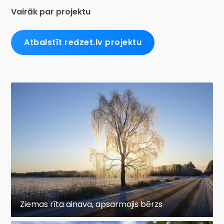
Vairāk par projektu
Atbalstīt redzet.lv projektu
Ziemas rīta ainava, apsarmojis bērzs