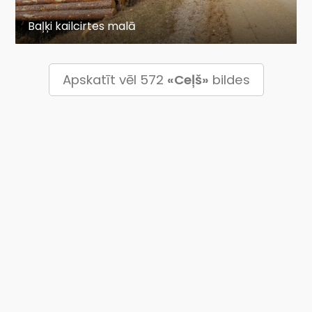
Baļķi kailcirtes malā
Apskatīt vēl 572
«Ceļš»
bildes