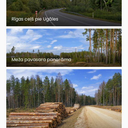
Rīgas ceļš pie Ugāles
Meža pavasara panorāma