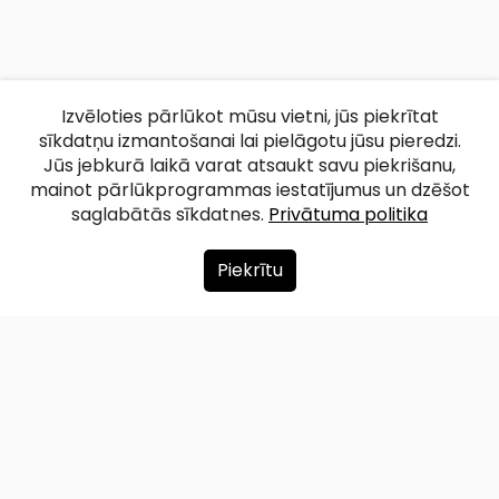
Izvēloties pārlūkot mūsu vietni, jūs piekrītat
sīkdatņu izmantošanai lai pielāgotu jūsu pieredzi.
Jūs jebkurā laikā varat atsaukt savu piekrišanu,
mainot pārlūkprogrammas iestatījumus un dzēšot
saglabātās sīkdatnes.
Privātuma politika
Piekrītu
Par mums
Ziedot
Kontakti
Lapas karte
Privātuma politika