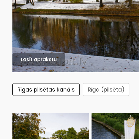
Lasīt aprakstu
Rīgas pilsētas kanāls
Rīga (pilsēta)