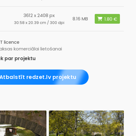
3612 x 2408 px
8.16 MB
30.58 x 20.39 cm / 300 dpi
T licence
ksas komerciālai lietošanai
k par projektu
Atbalstīt redzet.lv projektu