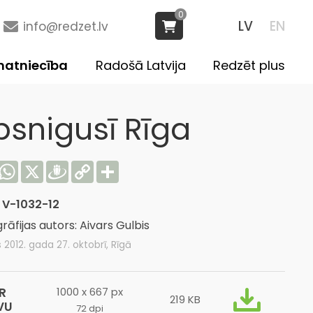
0
LV
EN
info@redzet.lv
atniecība
Radošā Latvija
Redzēt plus
psnigusī Rīga
acebook
WhatsApp
X
Draugiem
Copy
Share
Link
:
V-1032-12
rāfijas autors: Aivars Gulbis
s 2012. gada 27. oktobrī, Rīgā
R
1000 x 667 px
219 KB
VU
72 dpi