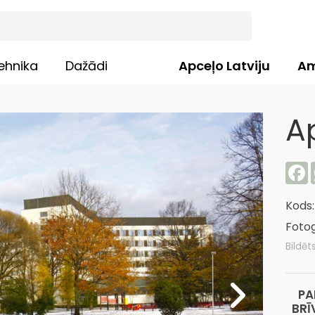
ehnika
Dažādi
Apceļo Latviju
Am
A
F
Kods
Fotog
Bildēt
PA
BRĪ