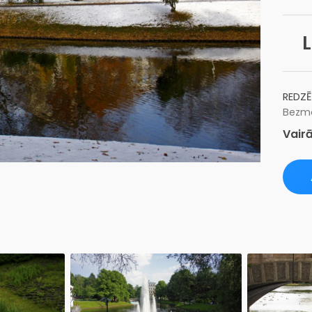
L
REDZĒ
Bezma
Vairā